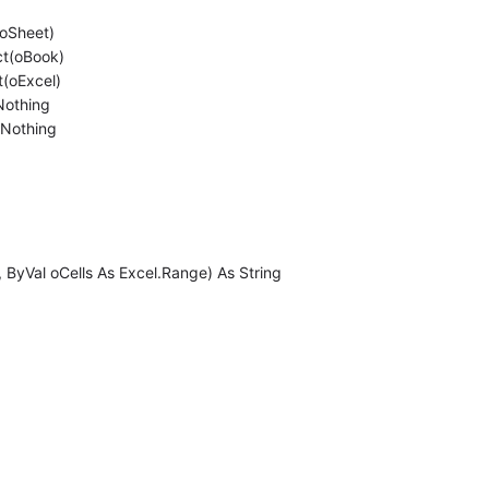
oSheet)
t(oBook)
(oExcel)
Nothing
 Nothing
 ByVal oCells As Excel.Range) As String