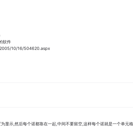
=
的软件
2005/10/16/504620.aspx
置为显示,然后每个诓都靠在一起,中间不要留空,这样每个诓就是一个单元格