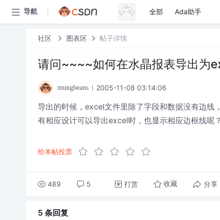
全部
Ada助手
导航
社区
图表区
帖子详情
请问~~~~如何在水晶报表导出为e
2005-11-08 03:14:06
mungbeans
导出的时候，excel文件里除了字段和数据没有边
有相应设计可以导出excel时，也显示相应边框线呢？
给本帖投票
489
5
打赏
分享
收藏
5 条
回复