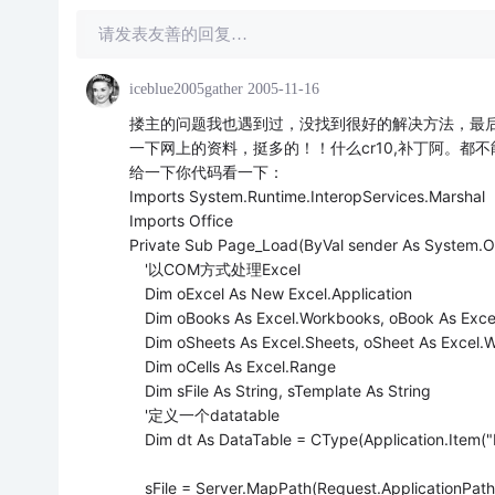
请发表友善的回复…
iceblue2005gather
2005-11-16
搂主的问题我也遇到过，没找到很好的解决方法，最后
一下网上的资料，挺多的！！什么cr10,补丁阿。都
给一下你代码看一下：
Imports System.Runtime.InteropServices.Marshal
Imports Office
Private Sub Page_Load(ByVal sender As System.O
'以COM方式处理Excel
Dim oExcel As New Excel.Application
Dim oBooks As Excel.Workbooks, oBook As Exce
Dim oSheets As Excel.Sheets, oSheet As Excel.
Dim oCells As Excel.Range
Dim sFile As String, sTemplate As String
'定义一个datatable
Dim dt As DataTable = CType(Application.Item("
sFile = Server.MapPath(Request.ApplicationPath)