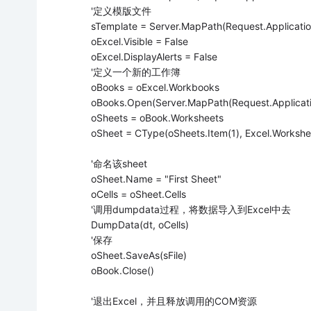
'定义模版文件
sTemplate = Server.MapPath(Request.Application
oExcel.Visible = False
oExcel.DisplayAlerts = False
'定义一个新的工作簿
oBooks = oExcel.Workbooks
oBooks.Open(Server.MapPath(Request.Applicatio
oSheets = oBook.Worksheets
oSheet = CType(oSheets.Item(1), Excel.Workshe
'命名该sheet
oSheet.Name = "First Sheet"
oCells = oSheet.Cells
'调用dumpdata过程，将数据导入到Excel中去
DumpData(dt, oCells)
'保存
oSheet.SaveAs(sFile)
oBook.Close()
'退出Excel，并且释放调用的COM资源