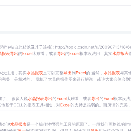
此贴以及其子连接): http://topic.csdn.net/u/20090713/18/6
晶报表
导出
的
Excel
太难看，或者
导出
的
Excel
根本没法用，其实
水晶报表
本没法用，其实
水晶报表
是可以完整
导出
到
Excel
的 当然，
水晶报表
与其
的完美，是相对的。 我抓了大量的操作图来进行解说，或许大家会体会到
性很强的工具的原因了。 一般我们画格线的时候，
导出
的
Excel
要么是乱的，要么是没格线。 有
了。 很多人说
水晶报表
导出
的
Excel
太难看，或者
导出
的
Excel
根本没法
其他基于CELL的报表工具相比，对
Excel
的支持是很弱的。而所谓的完美
为什么我会说
水晶报表
是一个操作性很强的工具的原因了。 一般我们画
我会说
水晶报表
是一个操作性很强的工具的原因了。一般我们画格线的时
的时候选“
显示
网格线”就可以啊。但是:1: Web项目
导出
时没这个项目，