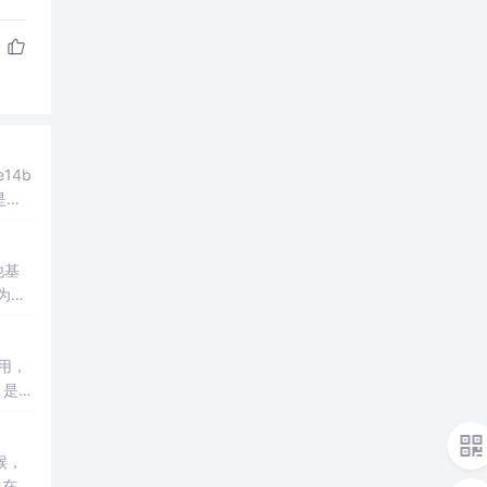
e14b
是可
他基
为什
用，
，是相
格线的
候，
只在W