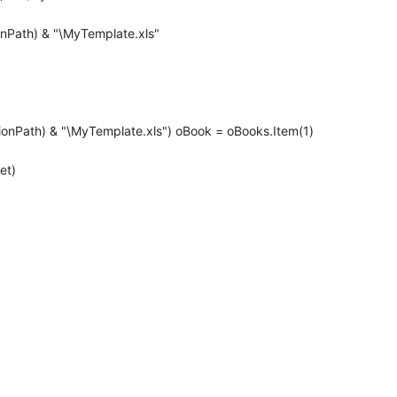
Path) & "\MyTemplate.xls"
nPath) & "\MyTemplate.xls") oBook = oBooks.Item(1)
et)