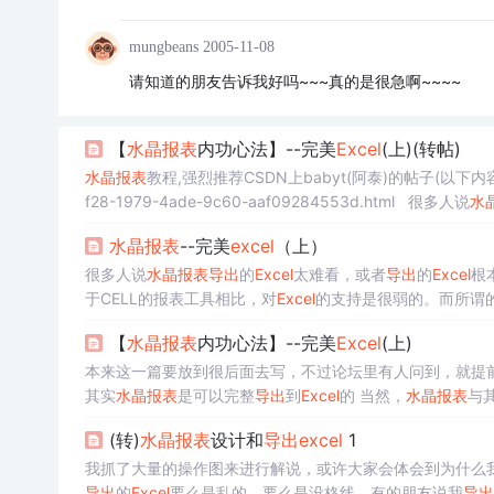
mungbeans
2005-11-08
请知道的朋友告诉我好吗~~~真的是很急啊~~~~
【
水晶报表
内功心法】--完美
Excel
(上)(转帖)
水晶报表
教程,强烈推荐CSDN上babyt(阿泰)的帖子(以下内容皆转帖自
f28-1979-4ade-9c60-aaf09284553d.html 很多人说
水
以完整
导出
到
Excel
的 当然，
水晶报表
与其他基
水晶报表
--完美
excel
（上）
很多人说
水晶报表
导出
的
Excel
太难看，或者
导出
的
Excel
根
于CELL的报表工具相比，对
Excel
的支持是很弱的。而所谓
么我会说
水晶报表
是一个操作
【
水晶报表
内功心法】--完美
Excel
(上)
本来这一篇要放到很后面去写，不过论坛里有人问到，就提前
其实
水晶报表
是可以完整
导出
到
Excel
的 当然，
水晶报表
与
对的。 我抓了大量的操作图来进行解说，或许大家会体会到
(转)
水晶报表
设计和
导出
excel
1
时候，导
我抓了大量的操作图来进行解说，或许大家会体会到为什么
导出
的
Excel
要么是乱的，要么是没格线。有的朋友说我
导出