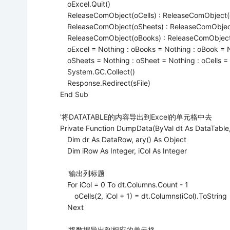
oExcel.Quit()
ReleaseComObject(oCells) : ReleaseComObject(
ReleaseComObject(oSheets) : ReleaseComObjec
ReleaseComObject(oBooks) : ReleaseComObject
oExcel = Nothing : oBooks = Nothing : oBook = 
oSheets = Nothing : oSheet = Nothing : oCells =
System.GC.Collect()
Response.Redirect(sFile)
End Sub
'将DATATABLE的内容导出到Excel的单元格中去
Private Function DumpData(ByVal dt As DataTable,
Dim dr As DataRow, ary() As Object
Dim iRow As Integer, iCol As Integer
'输出列标题
For iCol = 0 To dt.Columns.Count - 1
oCells(2, iCol + 1) = dt.Columns(iCol).ToString
Next
'将数据导出到相应的单元格