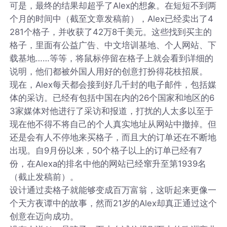
可是，最终的结果却超乎了Alex的想象。在短短不到两
个月的时间中（截至文章发稿前），Alex已经卖出了4
281个格子，并收获了42万8千美元。这些找到买主的
格子，里面有公益广告、中文培训基地、个人网站、下
载基地……等等，将鼠标停留在格子上就会看到详细的
说明，他们都被外国人用好的创意打扮得花枝招展。
现在，Alex每天都会接到好几千封的电子邮件，包括媒
体的采访。已经有包括中国在内的26个国家和地区的6
3家媒体对他进行了采访和报道，打扰的人太多以至于
现在他不得不将自己的个人真实地址从网站中撤掉。但
还是会有人不停地来买格子，而且大的订单还在不断地
出现。自9月份以来，50个格子以上的订单已经有7
份，在Alexa的排名中他的网站已经窜升至第1939名
（截止发稿前）。
设计通过卖格子就能够变成百万富翁，这听起来更像一
个天方夜谭中的故事，然而21岁的Alex却真正通过这个
创意在迈向成功。