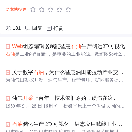
给本帖投票
181
回复
打赏
Web
组态编辑器赋能智慧
石油
生产储运2D可视化
石油
是工业的“血液”，是重要的工业能源。数维图Sovit2D
组态软件采用标准HTML5技术，基于B/S架构进行开发，
多元素丰富的可视化组件，为
石油
生产储运场景提供直观
关于数字
石油
，为什么智慧油田能拉动产业变革？
的2D、3D可视化展示效果。
为油气田勘探开发、油气生产、经营管理、矿区服务提供
一种全新的管理手段，通过新方法的应用，提升各方面的
泛在化、可视化、智能化水平，并最终推动油田的绿色环
油气
开采
上百年，技术依旧原始，硬伤在这儿
保和可持续发展。
1959 年 9 月 26 日 16 时许，松嫩平原上一个叫做大同的小
镇附近被命名为“松基三井”的油井里黑色的油流喷射而
出，标志一个世界级特大型陆相砂岩油田的诞生。大庆油
石油
储运生产 2D 可视化，组态应用赋能工业智慧发展
田开始生产后，我国甩掉了中国“贫油”的帽子。因为大庆
油田，1961 年中国新增探明
石油
储量达到 20 亿吨。2021
组态软件，又称组态监控系统软件，是指数据采集与过程