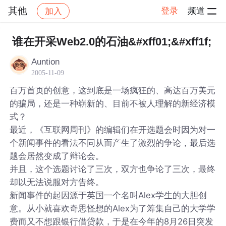
其他
登录
频道
加入
帖子详情
社区
其他
谁在开采Web2.0的石油&#xff01;&#xff1f;
Auntion
2005-11-09
百万首页的创意，这到底是一场疯狂的、高达百万美元
的骗局，还是一种崭新的、目前不被人理解的新经济模
式？
最近，《互联网周刊》的编辑们在开选题会时因为对一
个新闻事件的看法不同从而产生了激烈的争论，最后选
题会居然变成了辩论会。
并且，这个选题讨论了三次，双方也争论了三次，最终
却以无法说服对方告终。
新闻事件的起因源于英国一个名叫Alex学生的大胆创
意。从小就喜欢奇思怪想的Alex为了筹集自己的大学学
费而又不想跟银行借贷款，于是在今年的8月26日突发