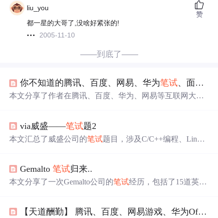
liu_you
赞
都一星的大哥了,没啥好紧张的!
2005-11-10
——到底了——
你不知道的腾讯、百度、网易、华为
笔试
、面试的经过
本文分享了作者在腾讯、百度、华为、网易等互联网大厂
的实习与工作面试经历，详细介绍了
笔试
、面试的题型及
答题技巧，对准备进入IT行业的求职者具有较高的参考价
via威盛——
笔试
题2
值。
本文汇总了威盛公司的
笔试
题目，涉及C/C++编程、Linux
系统配置、数据结构及算法等多个方面，旨在考察应聘者
的编程技能和计算机基础知识。
Gemalto
笔试
归来..
本文分享了一次Gemalto公司的
笔试
经历，包括了15道英文
技术问答题的内容概要，涉及web目录结构、JSP自定义标
签、JDBC连接、重构与多态的概念等知识点。
【天道酬勤】 腾讯、百度、网易游戏、华为Offer及笔经面经