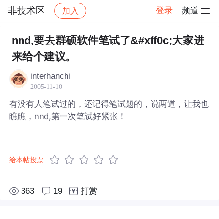
非技术区
登录
频道
加入
帖子详情
社区
非技术区
nnd,要去群硕软件笔试了&#xff0c;大家进
来给个建议。
interhanchi
2005-11-10
有没有人笔试过的，还记得笔试题的，说两道，让我也
瞧瞧，nnd,第一次笔试好紧张！
给本帖投票
363
19
打赏