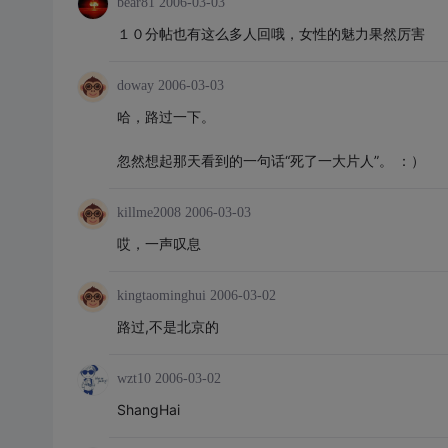
bear81
2006-03-03
１０分帖也有这么多人回哦，女性的魅力果然厉害
doway
2006-03-03
哈，路过一下。
忽然想起那天看到的一句话“死了一大片人”。 ：）
killme2008
2006-03-03
哎，一声叹息
kingtaominghui
2006-03-02
路过,不是北京的
wzt10
2006-03-02
ShangHai