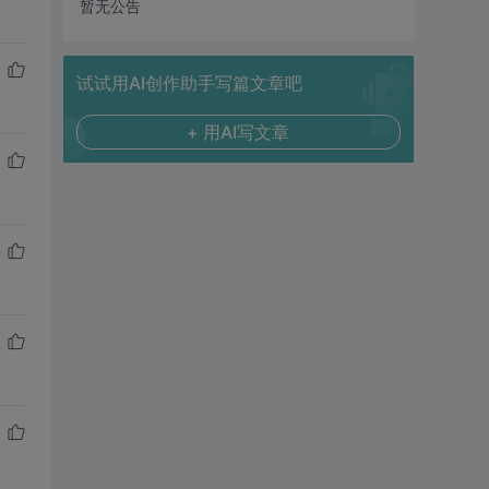
暂无公告
试试用AI创作助手写篇文章吧
+ 用AI写文章