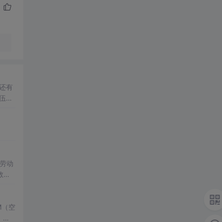
还有
。
持劳动
教育
M（空
，结