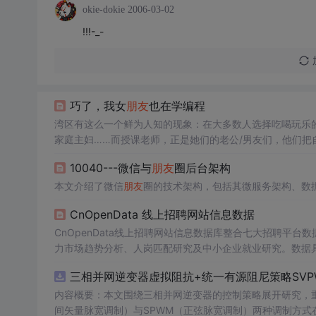
okie-dokie
2006-03-02
!!!-_-
巧了，我女
朋友
也在学编程
湾区有这么一个鲜为人知的现象：在大多数人选择吃喝玩乐
家庭主妇……而授课老师，正是她们的老公/男友们，他们把自己的老婆聚集
在日渐扩大，越来越多的
女性
10040---微信与
朋友
圈后台架构
本文介绍了微信
朋友
圈的技术架构，包括其微服务架构、数
CnOpenData 线上招聘网站信息数据
CnOpenData线上招聘网站信息数据库整合七大招聘平
力市场趋势分析、人岗匹配研究及中小企业就业研究。数据
政策与企业HR决策。
三相并网逆变器虚拟阻抗+统一有源阻尼策略SVP
内容概要：本文围绕三相并网逆变器的控制策略展开研究，重
间矢量脉宽调制）与SPWM（正弦脉宽调制）两种调制方式在