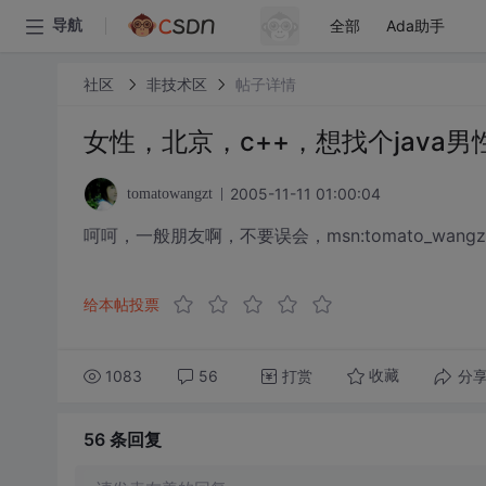
全部
Ada助手
导航
社区
非技术区
帖子详情
女性，北京，c++，想找个java
2005-11-11 01:00:04
tomatowangzt
呵呵，一般朋友啊，不要误会，msn:tomato_wangzt@
给本帖投票
1083
56
打赏
分
收藏
56 条
回复