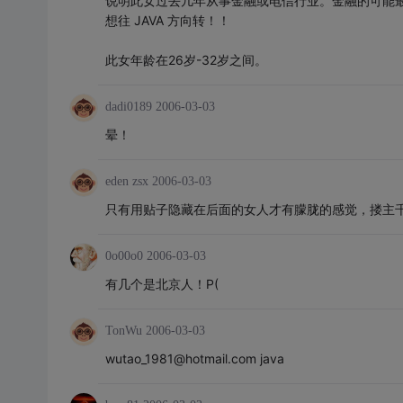
说明此女过去几年从事金融或电信行业。金融的可能
想往 JAVA 方向转！！
此女年龄在26岁-32岁之间。
dadi0189
2006-03-03
晕！
eden zsx
2006-03-03
只有用贴子隐藏在后面的女人才有朦胧的感觉，搂主千
0o00o0
2006-03-03
有几个是北京人！P(
TonWu
2006-03-03
wutao_1981@hotmail.com java