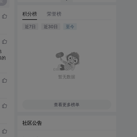
复
积分榜
荣誉榜
近7日
近30日
至今
地
痛的
暂无数据
查看更多榜单
社区公告