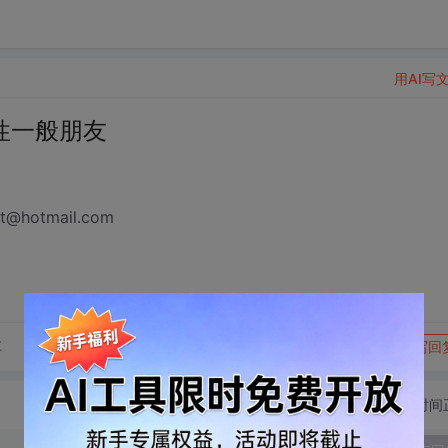
用AI写
男性一般朋友
hotmail.com
转发到动态
举报
享
写回
切换为时间