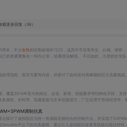
加载更多回复（36）
的周末，不少
女性
则在勤奋地学习CS，这其中不仅有学生、白领、律师，
在一间办公室，轮番授业解惑。 不仅如此，九章的女生队伍也
，她们甚至表示，不买包不买鞋，也要一起报名九章算法的课程！ ...
据处理流程、容灾方案等内容，并探讨了如何应对高峰期的巨大流量挑战
台数据，覆盖2014年至今的岗位、企业、薪资、技能要求等结构化字段，支
具多源性、长时序、高频更新与文本挖掘潜力，广泛应用于劳动经济学、
WM+SPWM调制仿真
点探讨了虚拟阻抗与统一有源阻尼相结合的控制方法，并实现了SVPW
Simulink平台下的仿真建模。通过引入虚拟阻抗改善系统输出阻抗特性