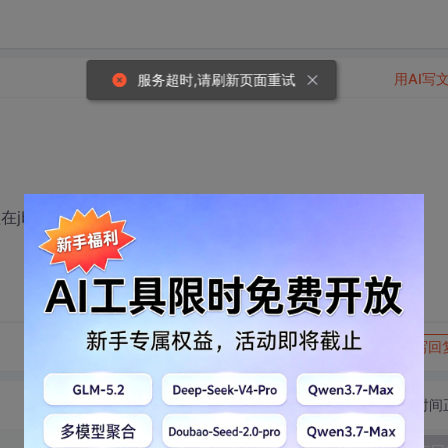
用AI写
服务超时,请刷新页面重试
jbuilder x 中编译不能通过。
转发到动态
举报
写回
切换为时间