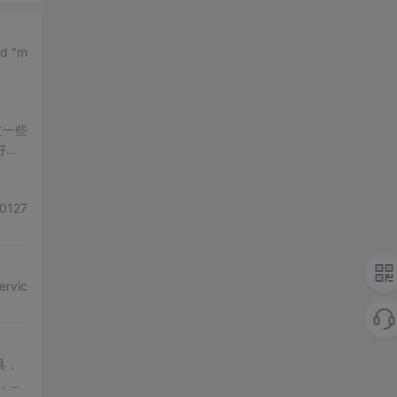
d "m
过一些
好一
量如
0127
具，
程，常