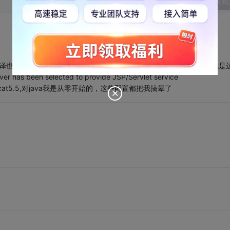
发表回
,编译也有问题，我以为是我不会用，我自己在2005中也加入了jdk1.5,就是
s been selected to provide JSP/Servlet service
omcat5.5,对java我是从零开始的，这些配置都把我搞晕了