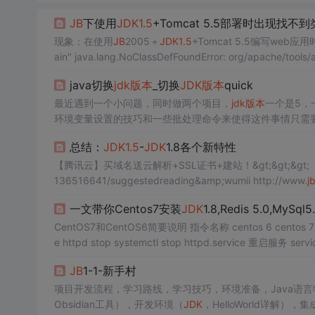
JB
下使用
JDK
1.5
+Tomcat 5.5部署时出现找不到类a
现象：在使用
JB
2005＋
JDK
1.5
+Tomcat 5.5编写web应用时
ain" java.lang.NoClassDefFoundError: org/apache/tools
java切换
jdk
版本
_切换
JDK
版本
quick
最近遇到一个小问题，同时做两个项目，
jdk
版本
一个是5，
环境变量设置的技巧和一些批处理命令来使得这件事情只需
些各种
JDK
的解压版，如下步骤二：设置自己本地的系统环
总结：
JDK
1.5
-
JDK
1.8各个新特性
图估计平时需要在电脑点点点，而...
【腾讯云】买域名送云解析+SSL证书+建站！&gt;&gt;&gt; 摘要: 参考文
136516641/suggestedreading&amp;wumii http://www.
j
一文带你Centos7安装
JDK
1.8,Redis 5.0,MySql5
CentOS7和CentOS6简要说明 指令名称 centos 6 centos 7 启动服务 service httpd start systemctl start httpd.service 关闭服务 servic
e httpd stop systemctl stop 
JB
1-1-新手村
项目开发流程，学习路线，学习技巧，环境准备，Java语言特点
Obsidian工具），开发环境（
JDK
，HelloWorld详解