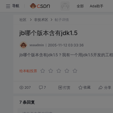
全部
Ada助手
导航
社区
非技术区
帖子详情
jb哪个版本含有jdk1.5
2005-11-12 03:33:36
seasadmin
jb哪个版本含有jdk1.5？我有一个用jdk1.5开发的工程在
给本帖投票
207
7
打赏
分享
收藏
7 条
回复