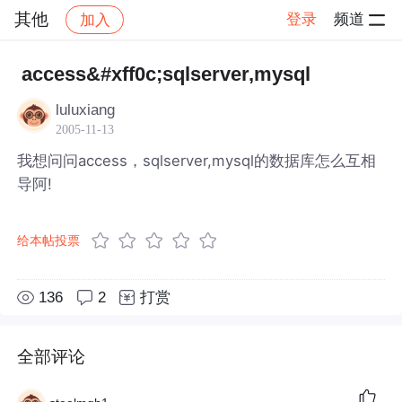
其他
登录
频道
加入
帖子详情
社区
其他
access&#xff0c;sqlserver,mysql
luluxiang
2005-11-13
我想问问access，sqlserver,mysql的数据库怎么互相
导阿!
给本帖投票
136
2
打赏
全部评论