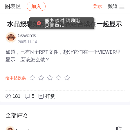
图表区
登录
频道
加入
帖子详情
社区
图表区
服务超时,请刷新
水晶报表如何将多个表组合成在一起显示
页面重试
5swords
2005-11-14
如题，已有N个RPT文件，想让它们在一个VIEWER里
显示，应该怎么做？
给本帖投票
181
5
打赏
全部评论