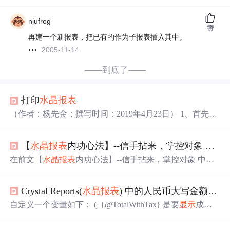
njufrog
赞
再建一个新报表，把已有的作为子报表插入其中。
2005-11-14
——到底了——
打印
水晶报
表
（作者：杨先金；撰写时间：2019年4月23日） 1、首先要
安装
水晶报
表
，这一步必不可少，安装好了之后，在你的
项目里面新建一个文件夹，在这个文件夹里面添加新建
【
水晶报
表
内功心法】--信手拈来，掌控对象 之 多值参数传入
项，选择数据集，然后就是添加数据源，这个数据源可以
是数据库里的某张
表
，也可以是自定义的
表
，在这里我要
在前文【
水晶报
表
内功心法】--信手拈来，掌控对象 中，
的
表
在数据库里并不存在，是由多张
表
组合成
的
表
，因此
讲解了参数的输入方法。myReport.SetParameterValue(参数
就需要自定义一张
表
作为数据源。 2、自定义数据源： 给
名称,参数值,[子报
表
名称]);比如我们这样传参数值：myRep
它设置标题、
表
头以及各个字段，当然也不...
Crystal Reports(
水晶报
表
) 中的人民币大写金额写法
ort.SetParameterValue("x1","我是参数值");但是如何传入多
值参数，或者是区域值参数呢。实质上我们再来看一下Set
自定义一个变量如下： ( {@TotalWithTax} 是要
显示
成人
ParameterValue方法，Titlep
民币大写金额的变量 ) ______________________________
__________________ Global StringVar Array PreDot