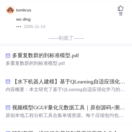
tomkrus
赞
wo ding
2005-11-14
——到底了——
多重复数群的到标准模型.pdf
多重复数群的到标准模型.pdf
【水下机器人建模】基于QLearning自适应强化学习PID控制器在AUV中的应用研究（Matlab代码实现）
内容概要：本文研究了基于QLearning自适应强化学习的PI
D控制器在自主水下航行器（AUV）中的应用，通过Matla
b代码实现了对水下机器人的动力学建模与运动控制。重点
视频模型GGUF量化元数据工具｜原创源码+测试+离线报告
探讨了将强化学习算法QLearning与传统PID控制相结合的
方法，以提升AUV在复杂、时变及非线性水下环境中的自
原创本地工程分析工具合集单项资源。每个压缩包均包含
适应控制能力。文中系统分析了AUV的运动学与动力学特
完整 JavaScript/Node.js 源码、3 项自动化测试、可复现合
性，阐述了传统PID参数整定面临的挑战，并提出采用QLe
成示例、离线 HTML/JSON/SVG 报告、1080×720 真实运