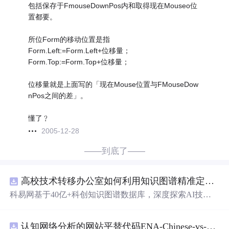
包括保存于FmouseDownPos内和取得现在Mouseo位
置都要。
所位Form的移动位置是指
Form.Left:=Form.Left+位移量；
Form.Top:=Form.Top+位移量；
位移量就是上面写的「现在Mouse位置与FMouseDow
nPos之间的差」。
懂了﹖
2005-12-28
——到底了——
高校技术转移办公室如何利用知识图谱精准定位产业需求与技术适配点？.docx
科易网基于40亿+科创知识图谱数据库，深度探索AI技术
在技术转移、成果转化、技术经纪、知识产权、产业创
新、科技招商等垂直领域的多样化应用场景，研究科技创
认知网络分析的网站平替代码ENA-Chinese-vs-English-reproducible.zip
新领域的AI+数智化解决方案，推动科技创新与产业创新