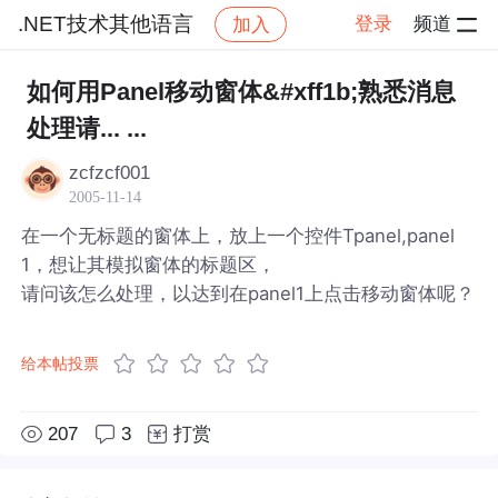
.NET技术其他语言
登录
频道
加入
帖子详情
社区
.NET技术其他语言
如何用Panel移动窗体&#xff1b;熟悉消息
处理请... ...
zcfzcf001
2005-11-14
在一个无标题的窗体上，放上一个控件Tpanel,panel
1，想让其模拟窗体的标题区，
请问该怎么处理，以达到在panel1上点击移动窗体呢？
给本帖投票
207
3
打赏