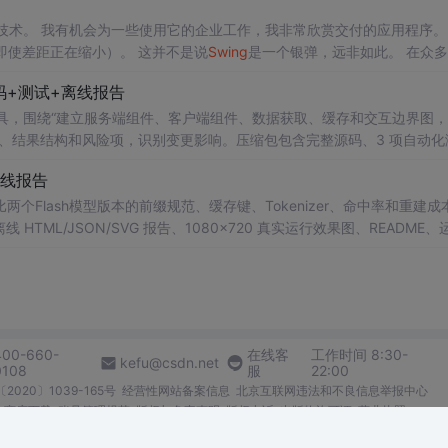
技术。 我有机会为一些使用它的企业工作，我非常欣赏交付的应用程序。
即使差距正在缩小）。 这并不是说
Swing
是一个银弹，远非如此。 在众
Swing
仅提供低级API。 由开发人员决定是否创建或选择更高级别的框...
码+测试+离线报告
rsion Impact 工具，围绕“建立服务端组件、客户端组件、数据获取、缓存和交互边界图
、结果结构和风险项，识别变更影响。压缩包包含完整源码、3 项自动化
×720 真实运行效果图、README、运行说明、功能清单、MIT License 
离线报告
项目源码、Logo、官方截图、论文、生产日志或其他受限素材。
ditor 工具，对比两个Flash模型版本的前缀规范、缓存键、Tokenizer、命中率和重建
ML/JSON/SVG 报告、1080×720 真实运行效果图、README、
运行时零第三方依赖，不包含热点产品或开源项目源码、Logo、官方截图、论文
400-660-
在线客
工作时间 8:30-
kefu@csdn.net
0108
服
22:00
2020〕1039-165号
经营性网站备案信息
北京互联网违法和不良信息举报中心
me商店下载
账号管理规范
版权与免责声明
版权申诉
出版物许可证
营业执照
026北京创新乐知网络技术有限公司