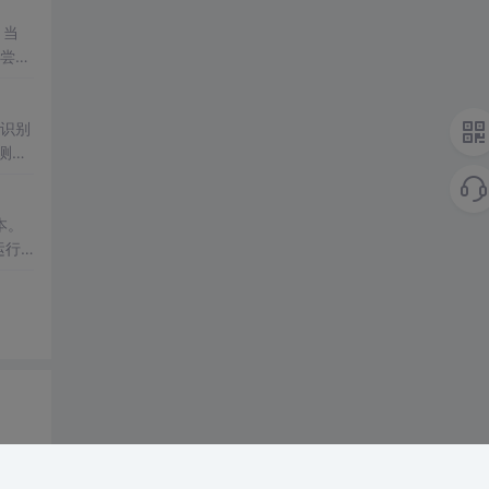
 当
多尝试
，识别
测
及原
成本。
运行
、生