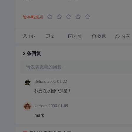
给本帖投票
147
2
打赏
分享
收藏
2 条
回复
请发表友善的回复…
Behard
2006-01-22
我要在水园中加星！
kerosun
2006-01-09
mark