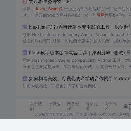
尝试格里芬并爱上它
诚然，
Java
的
Swing
对于企业内部应用程序是一种被低估的
时，与贫乏的Web应用程序相比，它们的
可用
性要好得多（
中，我发现它在某些方面缺乏： 像
Java
中的许多API一样，
Next.js渲染边界审计版本变更影响工具｜原创源
原创 Next.js Render Boundary Auditor Ve
错误跨界依赖”的结果，对比两个版本的输入约定、规则参数
试、可复现合成示例、离线 HTML/JSON/SVG 报告、1080
Flash模型版本缓存兼容工具｜原创源码+测试+
创与授权声明。运行时零第三方依赖，不包含热点产品或开源
原创 Flash Version Cache Compatibility Au
压缩包包含完整源码、3 项自动化测试、可复现合成示例、离线 HT
说明、功能清单、MIT License 及原创与授权声明。
如何构建高效、可视化的产学研合作网络？.docx
产日志或其他受限素材。
如何构建高效、可视化的产学研合作网络？
关于我
招贤纳
商务合
寻求报
协议专
们
士
作
道
区
公安备案号11010502030143
京ICP备19004658号
京网文〔
家长监护
网络110报警服务
中国互联网举报中心
Chro
©1999-2