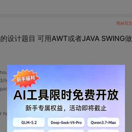
用AI写
设计题目 可用AWT或者JAVA SWING做
hour).
3/hour).
uid level in the
r has overflowed.