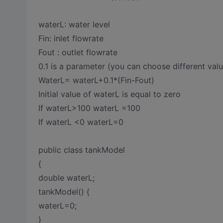
waterL: water level
Fin: inlet flowrate
Fout : outlet flowrate
0.1 is a parameter (you can choose different valu
WaterL= waterL+0.1*(Fin-Fout)
Initial value of waterL is equal to zero
If waterL>100 waterL =100
If waterL <0 waterL=0
public class tankModel
{
double waterL;
tankModel() {
waterL=0;
}