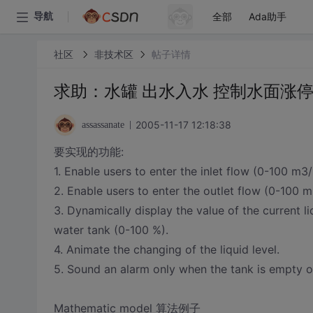
全部
Ada助手
导航
社区
非技术区
帖子详情
求助：水罐 出水入水 控制水面涨停的
2005-11-17 12:18:38
assassanate
要实现的功能:
1. Enable users to enter the inlet flow (0-100 m3/
2. Enable users to enter the outlet flow (0-100 m
3. Dynamically display the value of the current liq
water tank (0-100 %).
4. Animate the changing of the liquid level.
5. Sound an alarm only when the tank is empty o
Mathematic model 算法例子