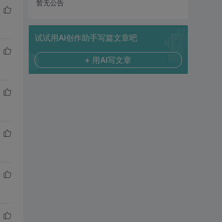
暂无公告
试试用AI创作助手写篇文章吧
+ 用AI写文章