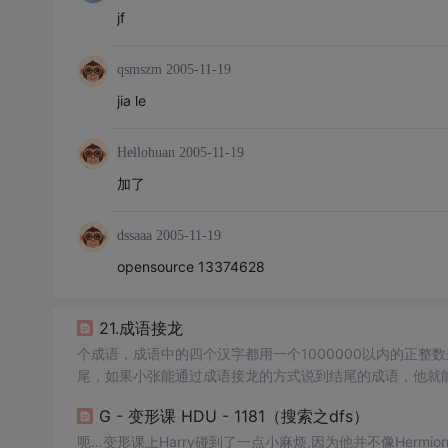
jf
qsmszm
2005-11-19
jia le
Hellohuan
2005-11-19
加了
dssaaa
2005-11-19
opensource 13374628
21.成语接龙
个成语，成语中的四个汉字都用一个1000000以内的正
尾，如果小张能通过成语接龙的方式说到结尾的成语，他就
沙漠”的小张，成语的储备量有些不足。三个成语分别是(1,2,3,4)(
G - 变形课 HDU - 1181（搜索之dfs）
下一行4个1000000以内的正整数，表示开始成语。保证
呃…变形课上Harry碰到了一点小麻烦,因为他并不像Her