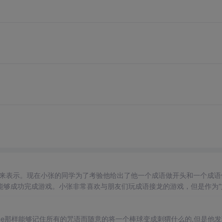
整数来表示。现在小张的同学为了考验他给出了他一个成语做开头和一个成语
能够成功完成游戏。小张非常喜欢与朋友们玩成语接龙的游戏，但是作为“
4,5,6,7)(7,8,9,10)行，每行4个1000000以内的正整数，表示一个
开始成语和结束成语在小张的成语储备之中。
mione那样能够记住所有的咒语而随意的将一个棒球变成刺猬什么的,但是他