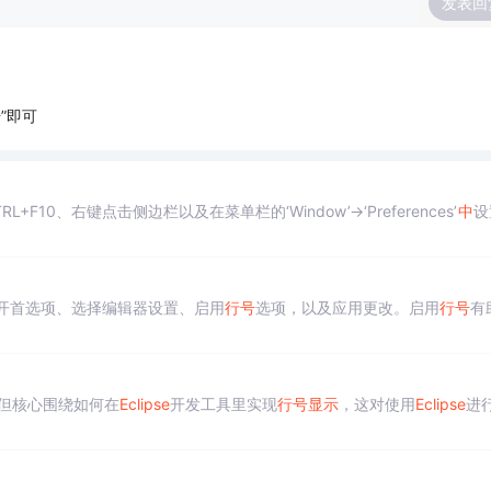
发表回
”即可
F10、右键点击侧边栏以及在菜单栏的‘Window’->‘Preferences’
中
设
开首选项、选择编辑器设置、启用
行号
选项，以及应用更改。启用
行号
有
但核心围绕如何在
Eclipse
开发工具里实现
行号
显示
，这对使用
Eclipse
进