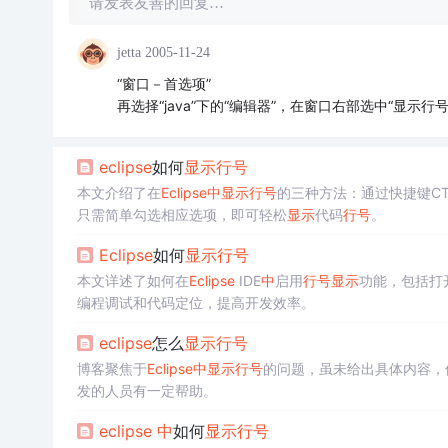
请发表友善的回复…
jetta
2005-11-24
“窗口－首选项”
再选择“java”下的“编辑器”，在窗口右部选中“显示行号
eclipse
如何
显示
行号
本文介绍了在
Eclipse
中
显示
行号
的三种方法：通过快捷键CTRL+
只需简单勾选相应选项，即可轻松
显示
代码
行号
。
Eclipse
如何
显示
行号
本文详述了如何在
Eclipse
IDE
中
启用
行号
显示
功能，包括打
编程调试和代码定位，提高开发效率。
eclipse
怎么
显示
行号
博客聚焦于
Eclipse
中
显示
行号
的问题，虽未给出具体内容，
发的人员有一定帮助。
eclipse
中
如何
显示
行号