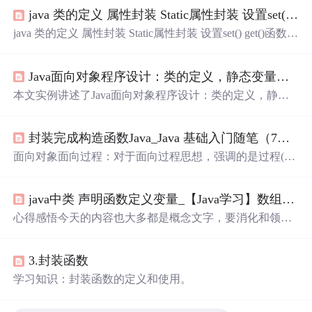
java 类的定义 属性封装 Static属性封装 设置set() get()函数
java 类的定义 属性封装 Static属性封装 设置set() get()函数 cl
ass Student{ /Student类 并进行封装 private String name; privat
e int id; private String sex; private String subject; private static St
Java面向对象程序设计：类的定义，静态变量，成员变量，构造函数，封装与私有，this概念与用法详解
ring hobby; /static 全局变量 类...
本文实例讲述了Java面向对象程序设计：类的定义，静态
变量，成员变量，构造函数，封装与私有，this概念与用
法。分享给大家供大家参考，具体如下： 本文内容 什么是
封装完成构造函数Java_Java 基础入门随笔（7） JavaSE版——面向对象定义、特征：封装、构造函数...
面对对象 类的定义与对象实例化 成员变量 成员变量的有
效范围 成员变量的赋值 静态变量、方法与实例变量、方法
面向对象面向过程：对于面向过程思想，强调的是过程(动
构造函数 封装与私有 this关键字 什么是面对对象 面向对象
作)。面向对象：对于面向对象思想，强调的是对象(实
强调行为处于对象之中，并不直接执行行为，而是通过对
体)。特点：1，面向对象就是一种常见的思想。符合人们
象执行行为 类是对象的抽象，对象是类的具体实例。 【可
java中类 声明函数定义变量_【Java学习】数组的使用|类的定义|对象|匿名函数|封装...
的思考习惯。2，面向对象的出现，将复杂的
问题
简单化。
以说，人是一个类，而不同身份的你我他是一个具体实
3，面向对象的出现，让曾经在过程中的执行者，变成了对
心得感悟今天的内容也大多都是概念文字，要消化和领悟
例。人这个类
象中的指挥者。类与对象：java语言对现实生活中的事物
还是要靠自己多多思考，还好在我多次百度+问老师后，我
进行描述，通过类的形式来体现的。对于事物描述通常只
终于还是理解了。虽然我学习东西没有其他人那么快，多
关注两方面：一个是属性，一个是行为。只...
3.封装函数
花点时间还是能赶得上的。复习完回过头再看今天的内
容，又觉得简单了许多。在计算机这条学习路上，我的心
学习知识：封装函数的定义和使用。
真是起起落落落落落落落落落落落落起，但世上无难事，
只怕有心人，还是加油吧！1. 目的一、加深数组和类的使