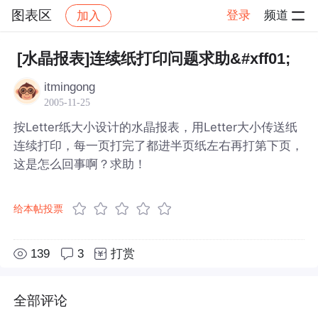
图表区
登录
频道
加入
帖子详情
社区
图表区
[水晶报表]连续纸打印问题求助&#xff01;
itmingong
2005-11-25
按Letter纸大小设计的水晶报表，用Letter大小传送纸
连续打印，每一页打完了都进半页纸左右再打第下页，
这是怎么回事啊？求助！
给本帖投票
139
3
打赏
全部评论