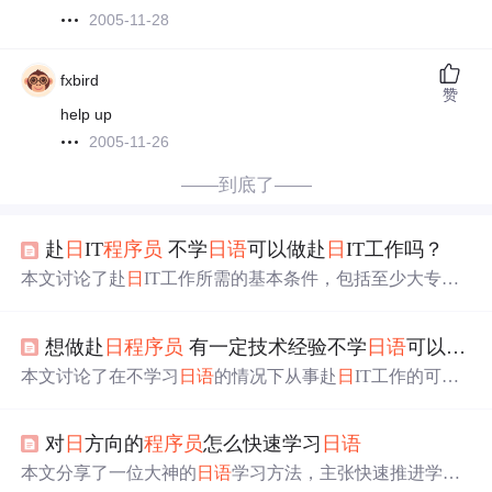
2005-11-28
fxbird
赞
help up
2005-11-26
——到底了——
赴
日
IT
程序员
不学
日
语
可以做赴
日
IT工作吗？
本文讨论了赴
日
IT工作所需的基本条件，包括至少大专学
历、
日
语
2级及以上（推荐N2）和扎实的技术。虽然不会
日
语
也能找到工作，但机会有限，且可能影响与
日
本客户
想做赴
日
程序员
有一定技术经验不学
日
语
可以赴
日
的有效沟通。掌握
日
本文化和语言能提升工作适应性和生
活质量。,
本文讨论了在不学习
日
语
的情况下从事赴
日
IT工作的可能
性，强调了
日
语
对于职业发展的重要性，特别是在面临系
统安全升级（危殆化）和行业竞争加剧的背景下。作者指
对
日
方向的
程序员
怎么快速学习
日
语
出，除非技术出类拔萃，否则不掌握
日
语
将限制发展空
间，建议学习
日
语
以适应行业需求。,
本文分享了一位大神的
日
语
学习方法，主张快速推进学习