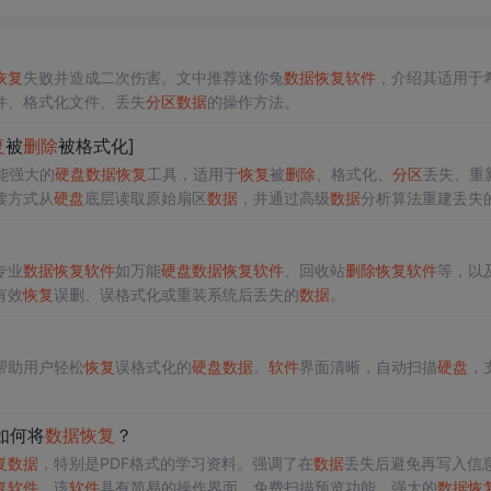
恢复
失败并造成二次伤害。文中推荐迷你兔
数据
恢复
软件
，介绍其适用于
件、格式化文件、丢失
分区
数据
的操作方法。
复
被
删除
被格式化]
能强大的
硬盘
数据
恢复
工具，适用于
恢复
被
删除
、格式化、
分区
丢失、重
读方式从
硬盘
底层读取原始扇区
数据
，并通过高级
数据
分析算法重建丢失
专业
数据
恢复
软件
如万能
硬盘
数据
恢复
软件
、回收站
删除
恢复
软件
等，以
有效
恢复
误删、误格式化或重装系统后丢失的
数据
。
帮助用户轻松
恢复
误格式化的
硬盘
数据
。
软件
界面清晰，自动扫描
硬盘
，
如何将
数据
恢复
？
复
数据
，特别是PDF格式的学习资料。强调了在
数据
丢失后避免再写入信
复
软件
，该
软件
具有简易的操作界面，免费扫描预览功能，强大的
数据
恢