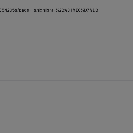
id=354205&fpage=1&highlight=%2B%D1%E0%D7%D3