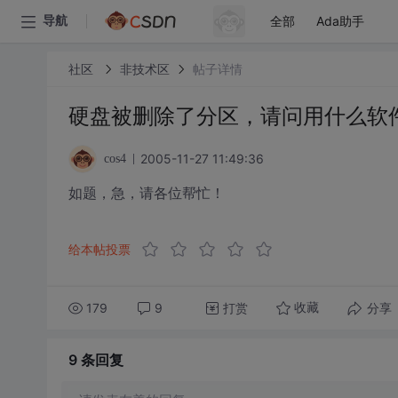
全部
Ada助手
导航
社区
非技术区
帖子详情
硬盘被删除了分区，请问用什么软
2005-11-27 11:49:36
cos4
如题，急，请各位帮忙！
给本帖投票
179
9
打赏
分享
收藏
9 条
回复