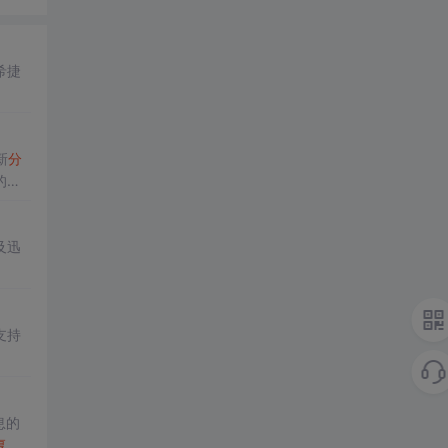
希捷
新
分
的目
及迅
支持
息的
复
能