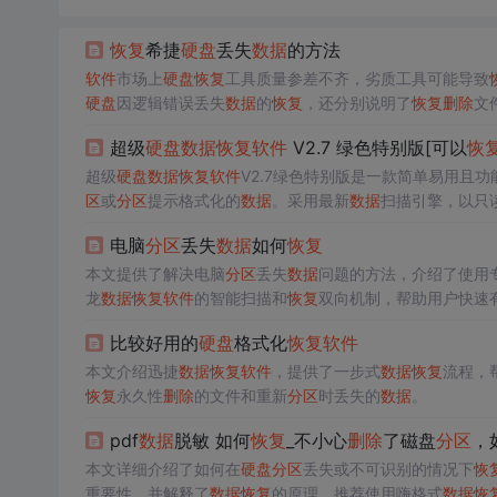
恢复
希捷
硬盘
丢失
数据
的方法
软件
市场上
硬盘
恢复
工具质量参差不齐，劣质工具可能导致
硬盘
因逻辑错误丢失
数据
的
恢复
，还分别说明了
恢复
删除
文
超级
硬盘
数据
恢复
软件
V2.7 绿色特别版[可以
恢
超级
硬盘
数据
恢复
软件
V2.7绿色特别版是一款简单易用且功
区
或
分区
提示格式化的
数据
。采用最新
数据
扫描引擎，以只
录和文件结构，
恢复
效果显著。
电脑
分区
丢失
数据
如何
恢复
本文提供了解决电脑
分区
丢失
数据
问题的方法，介绍了使用
龙
数据
恢复
软件
的智能扫描和
恢复
双向机制，帮助用户快速
比较好用的
硬盘
格式化
恢复
软件
本文介绍迅捷
数据
恢复
软件
，提供了一步式
数据
恢复
流程，
恢复
永久性
删除
的文件和重新
分区
时丢失的
数据
。
pdf
数据
脱敏 如何
恢复
_不小心
删除
了磁盘
分区
，
本文详细介绍了如何在
硬盘
分区
丢失或不可识别的情况下
恢
重要性，并解释了
数据
恢复
的原理。推荐使用嗨格式
数据
恢