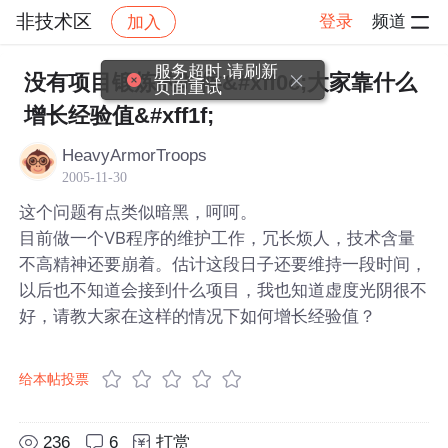
非技术区
登录
频道
加入
帖子详情
社区
非技术区
服务超时,请刷新
没有项目锻炼的时候&#xff0c;大家靠什么
页面重试
增长经验值&#xff1f;
HeavyArmorTroops
2005-11-30
这个问题有点类似暗黑，呵呵。
目前做一个VB程序的维护工作，冗长烦人，技术含量
不高精神还要崩着。估计这段日子还要维持一段时间，
以后也不知道会接到什么项目，我也知道虚度光阴很不
好，请教大家在这样的情况下如何增长经验值？
给本帖投票
236
6
打赏