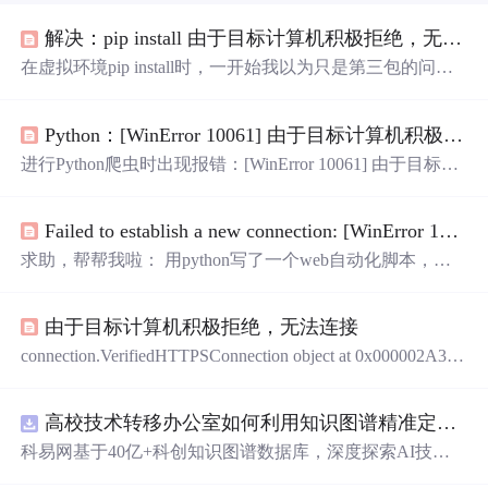
解决：pip install 由于目标计算机积极拒绝，无法连接
在虚拟环境pip install时，一开始我以为只是第三包的问
题，但是后面pip install都这样： WARNING: Retrying (Retry
(total=0, connect=None, read=None, redirect=None, status=Non
Python：[WinError 10061] 由于目标计算机积极拒绝，无法连接。_[winerror 10061] 由于目标计算机积极拒绝,无法连接。
e)) after connection broken by 'ProxyError('Cannot connect...
进行Python爬虫时出现报错：[WinError 10061] 由于目标计
算机积极拒绝，无法连接。
Failed to establish a new connection: [WinError 10061] 由于目标计算机积极拒绝，无法连接。‘,))**
求助，帮帮我啦： 用python写了一个web自动化脚本，开
始登录账号
没有
问题，后面加入”browser.find_element_by_x
path("/html/body/div[1]/div[1]/div/div/ul/li[2]/a").click() sleep(2)
由于目标计算机积极拒绝，无法连接
browser.switch_to.frame(“iframe_main”) browser.find_element_
b......
connection.VerifiedHTTPSConnection object at 0x000002A34
D8EEDA0>: Failed to establish a new connection: [WinError 10
061] 由于目标计算机积极拒绝，无法连接。’,))’: /simple/lx
高校技术转移办公室如何利用知识图谱精准定位产业需求与技术适配点？.docx
ml/ Retrying (Retry(total=0, connect=None, read=None, redirect
=None)) after connection broken b.
科易网基于40亿+科创知识图谱数据库，深度探索AI技术
在技术转移、成果转化、技术经纪、知识产权、产业创