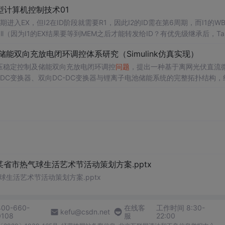
计算机控制技术01
进入EX，但I2在ID阶段就需要R1，因此I2的ID需在第6周期，而I1的W
l（因为I1的EX结果要等到MEM之后才能转发给ID？有优先级继承后，Tas
k_L剩余执行时间（9ms），仍可能超过10ms，但可通过调整任务周期或使
储能双向充放电闭环调控体系研究（Simulink仿真实现）
Ω。
压稳定控制及储能双向充放电闭环调控
问题
，提出一种基于离网光伏直流
-DC变换器、双向DC-DC变换器与锂离子电池储能系统的完整拓扑结构，
调节能力，实现对功率供需失衡的有效抑制。系统采用分层控制架构，集
突变等动态工况下维持母线电压稳定。在Simulink环境中搭建全系统
著提升了微网在无外部电网支撑下的自主运行能力和电能质量水平。; 适
气工程及相关专业研究生、科研人员，以及从事光伏储能系统、直流微网
网中的能量管理与动态响应优化提供理论支持与仿真验证平台。; 阅读建
PPT控制算法、储能双向变换器的双闭环控制结构及其参数整定方法，深入理
某省市热气球生活艺术节活动策划方案.pptx
球生活艺术节活动策划方案.pptx
400-660-
在线客
工作时间 8:30-
kefu@csdn.net
0108
服
22:00