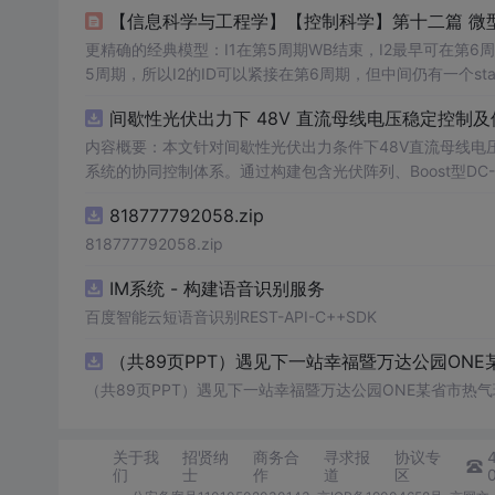
【信息科学与工程学】【控制科学】第十二篇 微型
更精确的经典模型：I1在第5周期WB结束，I2最早可在第6周期
5周期，所以I2的ID可以紧接在第6周期，但中间仍有一个stal
被提升优先级，不会被Task_M抢占，阻塞时间缩短为Tas
间歇性光伏出力下 48V 直流母线电压稳定控制及
断处理缓解。电感L=10μH，输出电容C=100μF，ESR=5m
内容概要：本文针对间歇性光伏出力条件下48V直流母线电
系统的协同控制体系。通过构建包含光伏阵列、Boost型DC
光伏最大功率点跟踪（MPPT）技术和储能系统的双向功率
818777792058.zip
压外环与电流内环双闭环控制策略，确保在光照强度波动、负载
模型，验证了控制策略在多种扰动场景下的有效性与鲁棒性，显
818777792058.zip
人群：具备电力电子、自动控制与新能源系统基础知识的电
IM系统 - 构建语音识别服务
与仿真的工程技术人员。; 使用场景及目标：①用于教学与科研中离网型光伏直流微网系统的建模与仿真分析；②指导实际工程中48V直
流微网的电压稳定控制与储能协调管理方案设计；③为新能源微
百度智能云短语音识别REST-API-C++SDK
议：建议结合Simulink仿真模型同步学习，重点关注M
（共89页PPT）遇见下一站幸福暨万达公园ONE
在不同扰动工况下的响应特性与控制逻辑设计原理。
（共89页PPT）遇见下一站幸福暨万达公园ONE某省市热气
关于我
招贤纳
商务合
寻求报
协议专
们
士
作
道
区