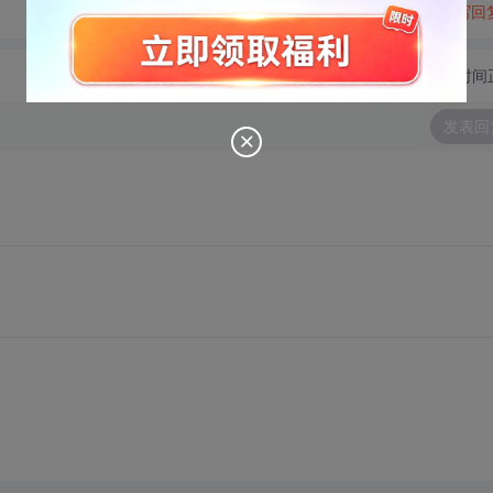
转发到动态
举报
写回
切换为时间
发表回