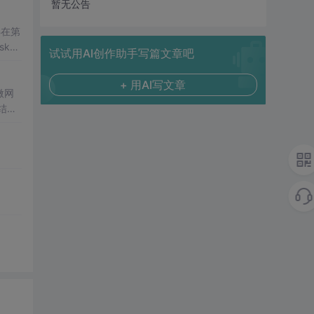
暂无公告
B在第
k_L
试试用AI创作助手写篇文章吧
用中
+ 用AI写文章
微网
结合
成电
仿真
合
设计
解系统