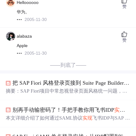
Helloooooo
赞
华为。
2005-11-30
alabaza
赞
Apple
2005-11-30
——到底了——
把 SAP Fiori 风格登录页接到 Suite Page Builder 与 Suite Page Builder Admin Page：一篇讲透配置逻辑、落地步骤与排障思路的实战指南
摘要：SAP Fiori项目中常忽视登录页面风格统一问题，特
别是Suite Page Builder及其管理端仍沿用传统ABAP登录界
面，导致用户体验割裂。官方文档指出，需通过SICF服务
别再手动输密码了！手把手教你用飞书IDP
实现
SA
层配置，在ICF服务的Error Page→Logon Errors下指定自定
义登录
实现
类/UI2/CL_SRA_LOGIN。该配置具有服务级隔
本文详细介绍了如何通过SAML协议
实现
飞书IDP与SAP Fi
离特性，可单独为Suite Page Builder（arsrvc_suite_pb）和管
ori的单点登录集成，提升企业办公效率。内容包括SAML
理端（arsrvc_spb_admn）启用Fiori风格登录，而保持其他
核心原理、飞书IDP配置、SAP端详细步骤及联调测试，帮
服务默认设置。实施