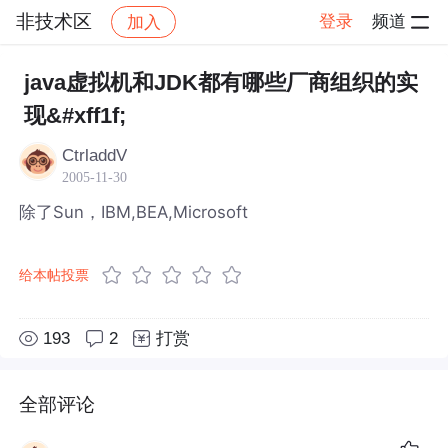
非技术区
登录
频道
加入
帖子详情
社区
非技术区
java虚拟机和JDK都有哪些厂商组织的实
现&#xff1f;
CtrladdV
2005-11-30
除了Sun，IBM,BEA,Microsoft
给本帖投票
193
2
打赏
全部评论