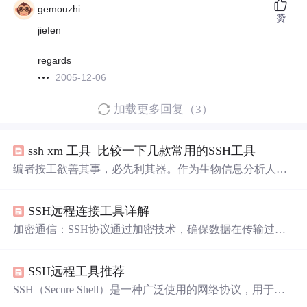
gemouzhi
赞
jiefen
regards
2005-12-06
加载更多回复（3）
ssh xm 工具_比较一下几款常用的SSH工具
编者按工欲善其事，必先利其器。作为生物信息分析人
员，每天都需要通过SSH工具远程登录服务器，那么使用
一款高效的连接工具就很有必要。这次我们来点评一下几
SSH远程连接工具详解
款常用的SSH登录工具。其实类似的工具还有很多，这里
只拿几款常用的作为介绍。我对一款好用的工具主要需要
加密通信：SSH协议通过加密技术，确保数据在传输过程
满足以下几点。1、连接服务器快速，稳定；2、支持sftp或
中的机密性和完整性，防止数据被窃取或篡改。远程登
者ftp文件传输；3、支持X11；4、美观；根据这几个特
录：SSH允许用户通过加密的通道远程连接到服务器，从
点，我们就来点评几款工具。自带终端...
SSH远程工具推荐
而可以在远程计算机上执行命令、传输文件和管理服务。
广泛应用：SSH广泛应用于Linux和Unix系统的远程管理，
SSH（Secure Shell）是一种广泛使用的网络协议，用于在
同时也支持在Windows系统上使用。
不安全的网络中安全地进行远程登录和其他网络服务。随