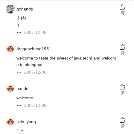
gohands
赞
支持!
:)
2005-12-06
dragonzhang1981
赞
welcome to taste the sweet of java tech! and welcom
e to shanghai
2005-12-06
haode
赞
welcome
2005-12-06
jxdn_yang
赞
^_^