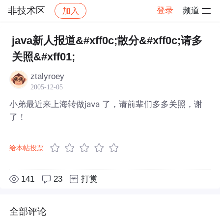
非技术区
登录
频道
加入
帖子详情
社区
非技术区
java新人报道&#xff0c;散分&#xff0c;请多
关照&#xff01;
ztalyroey
2005-12-05
小弟最近来上海转做java 了，请前辈们多多关照，谢
了！
给本帖投票
141
23
打赏
全部评论