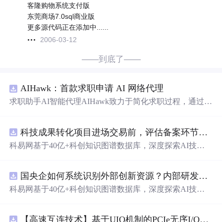
客隆购物系统支付版
东莞商场7.0sql商业版
更多源代码正在添加中......
2006-03-12
——到底了——
AIHawk：首款求职申请 AI 网络代理
求职助手AI智能代理AIHawk致力于简化求职过程，通过自
动化职位申请流程。借助人工智能，它能够帮助用户以定
制化的方式申请多个职位。
科技成果转化项目进场交易前，评估备案环节需要准备哪些材料？.docx
科易网基于40亿+科创知识图谱数据库，深度探索AI技术
在技术转移、成果转化、技术经纪、知识产权、产业创
新、科技招商等垂直领域的多样化应用场景，研究科技创
国央企如何系统识别外部创新资源？内部研发体系完善，但对外部高校、中小科技企业技术能力缺乏动态认知。.docx
新领域的AI+数智化解决方案，推动科技创新与产业创新
智能化发展。
科易网基于40亿+科创知识图谱数据库，深度探索AI技术
在技术转移、成果转化、技术经纪、知识产权、产业创
新、科技招商等垂直领域的多样化应用场景，研究科技创
【高速互连技术】基于UIO机制的PCIe无序I/O扩展：多路径架构下内存请求的高性能传输与排序控制方案设计
新领域的AI+数智化解决方案，推动科技创新与产业创新