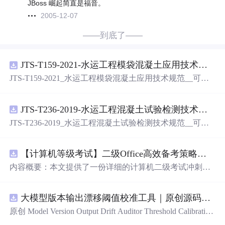
JBoss 崛起简直是福音。
2005-12-07
——到底了——
JTS-T159-2021-水运工程模袋混凝土应用技术规范-可搜索.pdf
JTS-T159-2021_水运工程模袋混凝土应用技术规范__可搜
索.pdf
JTS-T236-2019-水运工程混凝土试验检测技术规范-可搜索.pdf
JTS-T236-2019_水运工程混凝土试验检测技术规范__可搜
索.pdf
【计算机等级考试】二级Office高效备考策略：分阶段复习计划与考场时间分配优化方案
内容概要：本文提供了一份详细的计算机二级考试冲刺备
考方案，涵盖分阶段复习计划、答题时间分配及考场注意
事项。分为三个阶段：基础夯实阶段重点在于掌握高频考
大模型版本输出漂移阈值校准工具｜原创源码+测试+离线报告
点和基本操作；强化刷题阶段主攻操作大题，尤其是Excel
函数难点；冲刺模拟阶段进行全真模拟训练，回归高频考
原创 Model Version Output Drift Auditor Threshold Calibration
点与错题复盘。同时明确了各题型的时间分配建议，并强
工具：围绕“对比两个Flash版本在固定提示集上的结构、工