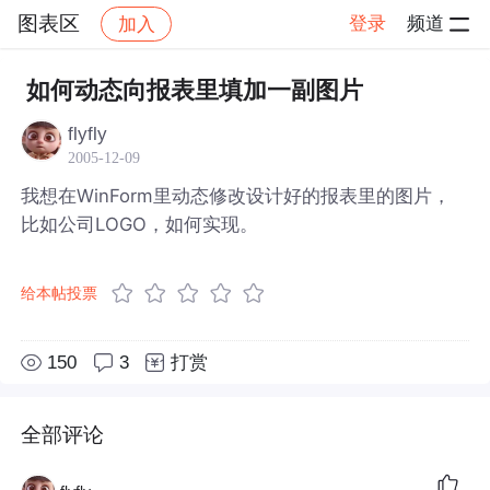
图表区
登录
频道
加入
帖子详情
社区
图表区
如何动态向报表里填加一副图片
flyfly
2005-12-09
我想在WinForm里动态修改设计好的报表里的图片，
比如公司LOGO，如何实现。
给本帖投票
150
3
打赏
全部评论