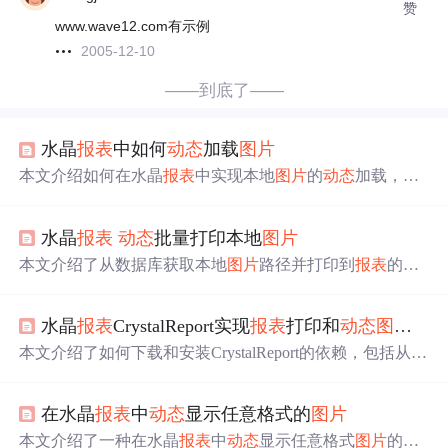
赞
www.wave12.com有示例
2005-12-10
——到底了——
水晶
报表
中如何
动态
加载
图片
本文介绍如何在水晶
报表
中实现本地
图片
的
动态
加载，通
过创建数据表mylogo存储
图片
数据，并将其作为子
报表
数
据源，使得
报表
中的logo能够随本地
图片
变化而更新。
水晶
报表
动态
批量打印本地
图片
本文介绍了从数据库获取本地
图片
路径并打印到
报表
的方
法。环境为VS2005+自带水晶
报表
，基本思想是在数据库
添加
图片
字段映射到
报表
。记录了核心内容，包括用到的
水晶
报表
CrystalReport实现
报表
打印和
动态
图片
导
数据库表、手动添加DataSet、设定表关系、实现代码等，
还给出了不同
图片
数量的处理方式。
本文介绍了如何下载和安装CrystalReport的依赖，包括从S
AP网站和网盘下载，以及如何使用2008版本的水晶
报表
设
计器创建包含
动态
图片
的
报表
。详细步骤包括数据准备、
在水晶
报表
中
动态
显示任意格式的
图片
报表
设计和
图片
字段的
动态
URL设置。同时，文章提供了
相关的Maven依赖，并展示了如何在Java项目中创建和使用
本文介绍了一种在水晶
报表
中
动态
显示任意格式
图片
的方