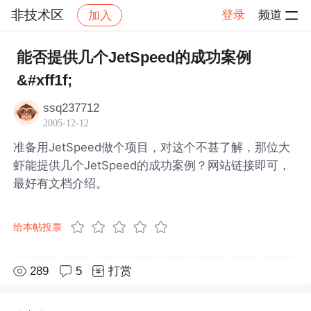
非技术区
登录
频道
加入
帖子详情
社区
非技术区
能否提供几个JetSpeed的成功案例
&#xff1f;
ssq237712
2005-12-12
准备用JetSpeed做个项目，对这个不甚了解，那位大
虾能提供几个JetSpeed的成功案例？网站链接即可，
最好有文档介绍。
给本帖投票
289
5
打赏