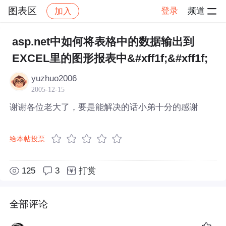
图表区
登录
频道
加入
帖子详情
社区
图表区
asp.net中如何将表格中的数据输出到
EXCEL里的图形报表中&#xff1f;&#xff1f;
yuzhuo2006
2005-12-15
谢谢各位老大了，要是能解决的话小弟十分的感谢
给本帖投票
125
3
打赏
全部评论