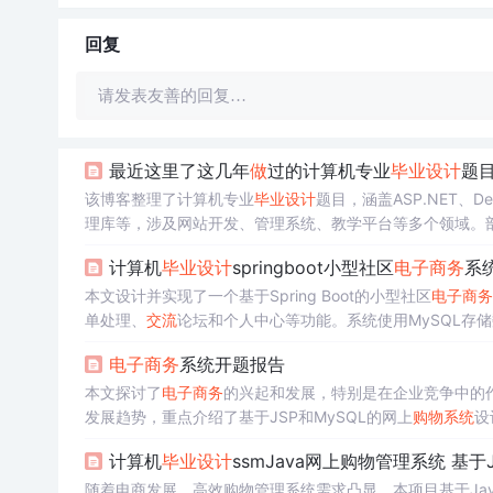
回复
请发表友善的回复…
最近这里了这几年
做
过的计算机专业
毕业设计
题
该博客整理了计算机专业
毕业设计
题目，涵盖ASP.NET、
理库等，涉及网站开发、管理系统、教学平台等多个领域。
计算机
毕业设计
springboot小型社区
电子商务
系统
本文设计并实现了一个基于Spring Boot的小型社区
电子商务
单处理、
交流
论坛和个人中心等功能。系统使用MySQL存
求。
电子商务
系统开题报告
本文探讨了
电子商务
的兴起和发展，特别是在企业竞争中的
发展趋势，重点介绍了基于JSP和MySQL的网上
购物系统
设
计算机
毕业设计
ssmJava网上购物管理系统 基于
随着电商发展，高效购物管理系统需求凸显。本项目基于Ja