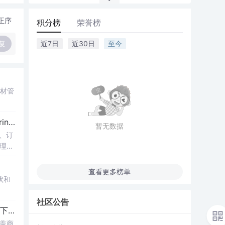
正序
积分榜
荣誉榜
复
近7日
近30日
至今
素材管
社区
电子商务
平台开发研究
暂无数据
、订
理需
查看更多榜单
状和
社区公告
下的
电子商务
购物管理系统构建
盖商