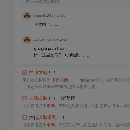
请发表友善的回复…
fangcd
2005-12-20
认错路了.......
zhousqy
2005-12-20
google java bean
附：这里是C/C++的地盘。。。
求助
求助
！！！
用户发布标题为'
求助
求助
！！！'的简短内容，未提供具体
无法定位和解决潜在的信息技术相关问题。
求助
求助
！！！嘤嘤嘤
博客作者发出
求助
，未明确具体问题，但标签显示与Java相
大佬
求助
求助
！！！
博客作者发出
求助
，希望有人帮忙解答遇到的问题，但未明