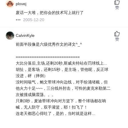
plovej
赞
废话一大堆，把你会的技术写上就行了
2005-12-20
CalvinKyle
赞
前面半段像是六级优秀作文的译文^_^
============================
大比分落后,主场,还剩20秒,斯威夫特站在罚球线上...
胡扯，是客场，还剩15秒，是主场，管他呢，反正球
没进，砰（摔倒）
没时间喘气，鲍文带球冲向边线，对手纷涌堵截，但
他火力十足~~~，三分线外肘击，可怜的麦克米勒第二
次被撞成脑震荡。。。
只剩3秒，麦迪带球冲向对方篮下，整个球场都在呐
喊，无人防守，双手灌篮，耶！扣飞了！
连老天都恶心得吐了，是的，当时就是这样...