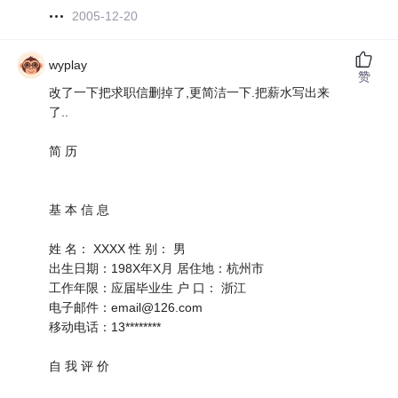
2005-12-20
wyplay
赞
改了一下把求职信删掉了,更简洁一下.把薪水写出来
了..
简 历
基 本 信 息
姓 名： XXXX 性 别： 男
出生日期：198X年X月 居住地：杭州市
工作年限：应届毕业生 户 口： 浙江
电子邮件：email@126.com
移动电话：13********
自 我 评 价