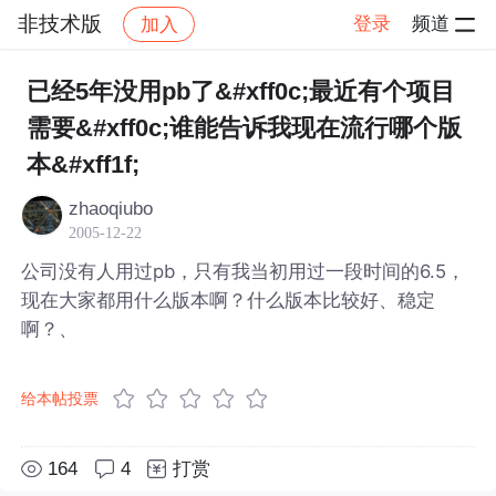
非技术版
登录
频道
加入
帖子详情
社区
非技术版
已经5年没用pb了&#xff0c;最近有个项目
需要&#xff0c;谁能告诉我现在流行哪个版
本&#xff1f;
zhaoqiubo
2005-12-22
公司没有人用过pb，只有我当初用过一段时间的6.5，
现在大家都用什么版本啊？什么版本比较好、稳定
啊？、
给本帖投票
164
4
打赏