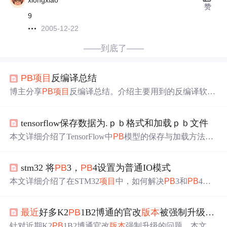
xiongxiao
赞
9
2005-12-22
——到底了——
PB
项目
反编译总结
博主分享
PB
项目
反编译总结。介绍主要用到的反编译软
件，阐述反编译流程，包括用
PB
killer打开
PB
D文件导出内
容，在
PB
6.5中调整并导入到
PB
L文件。还指出反编译需
tensorflow保存数据为.ｐｂ格式和加载ｐｂ文件
注意控件属性、游标、导入错误等问题，以及数据窗口反
编译的特殊注意点。
本文详细介绍了TensorFlow中
PB
模型的保存与加载方法，
包括如何将模型转换为
PB
格式、如何加载
PB
模型进行预
测，以及如何利用SavedModelBuilder简化模型保存流程。
stm32 将
PB
3，
PB
4设置为普通IO模式
此外，还讨论了如何通过signature_def_map实现更灵活的模
型应用。
本文详细介绍了在STM32
项目
中，如何解决
PB
3和
PB
4引
脚不受控制的问题，通过禁用其默认的JTAG功能，成功将
其配置为普通IO模式，用于控制LED灯的亮灭。
最近
好多K2
PB
1B2博通的官改
版本
被强制升级，下面是刷机办法。
针对近期K2
PB
1B2博通官改
版本
强制升级的问题，本文提