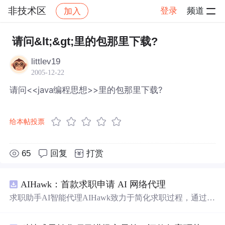
非技术区
登录
频道
加入
帖子详情
社区
非技术区
请问&lt;&gt;里的包那里下载?
littlev19
2005-12-22
请问<<java编程思想>>里的包那里下载?
给本帖投票
65
回复
打赏
AIHawk：首款求职申请 AI 网络代理
求职助手AI智能代理AIHawk致力于简化求职过程，通过自
动化职位申请流程。借助人工智能，它能够帮助用户以定
制化的方式申请多个职位。