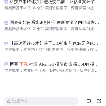
科技成果转化项目进场交易前，评估备案环节需要准备哪些材料？.docx
科易网基于40亿+科创知识图谱数据库，深度探索AI技术
在技术转移、成果转化、技术经纪、知识产权、产业创
新、科技招商等垂直领域的多样化应用场景，研究科技创
国央企如何系统识别外部创新资源？内部研发体系完善，但对外部高校、中小科技企业技术能力缺乏动态认知。.docx
新领域的AI+数智化解决方案，推动科技创新与产业创新
智能化发展。
科易网基于40亿+科创知识图谱数据库，深度探索AI技术
在技术转移、成果转化、技术经纪、知识产权、产业创
新、科技招商等垂直领域的多样化应用场景，研究科技创
【高速互连技术】基于UIO机制的PCIe无序I/O扩展：多路径架构下内存请求的高性能传输与排序控制方案设计
新领域的AI+数智化解决方案，推动科技创新与产业创新
智能化发展。
内容概要：本文档为PCI-SIG发布的工程变更通知（EC
N），介绍了名为“无序输入/输出（Unordered I/O, UIO）”
的新功能，旨在解决传统PCI/PCIe架构中严格的顺序传输
博客
下载
社区 AtomGit 模型市场 搜CSDN 搜索 AI 搜索 会员中心 创作中心 基于DPWMA调制与正负序分离的ANPC三电平并网逆变器前馈控制策略研究（Simulink仿真实现）
规则对多路径拓扑和高性能IO系统的限制。UIO基于Flit模
式，定义了一套新的TLP（事务层
包
）类型和规则，允许
内容概要：本文研究了基于DPWMA调制与正负序分离的
请求方（Requester）自主管理数据顺序，支持多路径路
ANPC三电平并网逆变器前馈控制策略，旨在解决传统三
由、提升系统效率并兼容现有生产者-消费者模型。文档详
电平逆变器存在的谐波含量高、电网不平衡工况适应性差
细说明了UIO
及动态响应速度不足等问题。通过采用有源中点箝位（AN
PC）三电平逆变器拓扑，结合双极性倍频脉宽调制（DPW
MA）、正负序分离锁相技术和电网电压前馈控制，构建
了一套一体化的高性能并网控制体系。该体系不仅优化了
说点什么…
逆变器的开关动作机制，改善了输出电压电流的谐波特