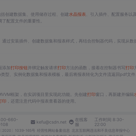
包括创建数据集、使用储存过程、创建
水晶报表
、引入插件、配置服务以
调了配置文件的重要性。
。通过安装插件、创建数据集和报表样式，再结合控制器代码，实现从数
面添加
打印
按钮
并绑定触发请求
打印
方法的函数，接着在控制器书写
打印
ble类型、实例化数据集和报表模板，最后将报表转化为文件流返回pdf文件
MVVM框架，在实训项目里实现此功能。先创建
打印
窗口，再新建并编辑
打印
，还需注意代码中报表查看器的使用。
400-660-
在线客
工作时间 8:30-
kefu@csdn.net
0108
服
22:00
2020〕1039-165号
经营性网站备案信息
北京互联网违法和不良信息举报中心