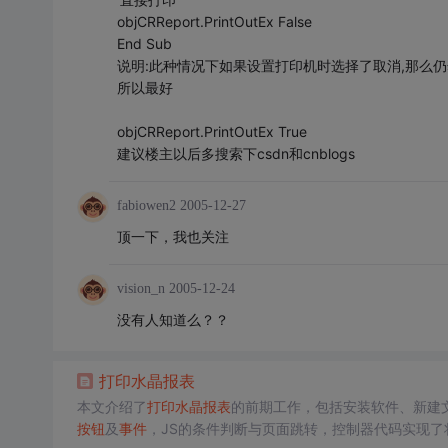
objCRReport.PrintOutEx False
End Sub
说明:此种情况下如果设置打印机时选择了取消,那么仍
所以最好
objCRReport.PrintOutEx True
建议楼主以后多搜索下csdn和cnblogs
fabiowen2
2005-12-27
顶一下，我也关注
vision_n
2005-12-24
没有人知道么？？
打印
水晶报表
本文介绍了
打印
水晶报表
的前期工作，包括安装软件、新建
按钮
及
事件
，JS的条件判断与页面跳转，控制器代码实现了将IEn