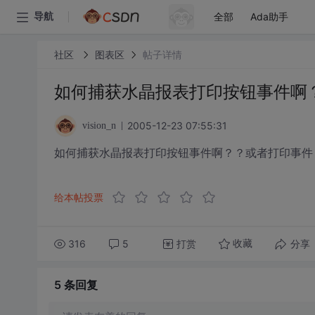
全部
Ada助手
导航
社区
图表区
帖子详情
如何捕获水晶报表打印按钮事件啊
2005-12-23 07:55:31
vision_n
如何捕获水晶报表打印按钮事件啊？？或者打印事件
给本帖投票
316
5
打赏
分享
收藏
5 条
回复