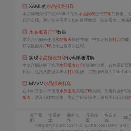
XAML的
水晶报表
打印
本文详细介绍了在XAML中使用
水晶报表
进行
打印
的步骤，
代码实现。通过实例展示了如何处理数据、绘制报表，并强
水晶报表
打印
数据
本文介绍如何使用
水晶报表
插件在项目中实现数据
打印
功能
获取数据并
打印
成专业报表的过程。
实现
水晶报表
打印
代码详细讲解
本文详细讲解了实现
水晶报表
打印
代码的过程。首先要给页
代码，包括从数据库查询
打印
数据、将数据转换为DataTa
MVVM
水晶报表
打印
在.Net开发中常使用
水晶报表
实现
打印
功能。作者结合所学
报表
，涉及创建数据集、绑定字段等操作，最后用代码实现
关于我
招贤纳
商务合
寻求报
协议专
们
士
作
道
区
公安备案号11010502030143
京ICP备19004658号
京网文〔