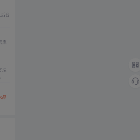
及后台
据库
方法
。
水晶