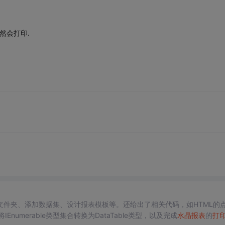
然会打印.
文件夹、添加数据集、设计报表模板等。还给出了相关代码，如HTML的
umerable类型集合转换为DataTable类型，以及完成
水晶报表
的
打