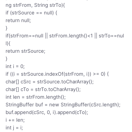
ng strFrom, String strTo){
if (strSource == null) {
return null;
}
if(strFrom==null || strFrom.length()<1 || strTo==nul
l){
return strSource;
}
int i = 0;
if ((i = strSource.indexOf(strFrom, i)) >= 0) {
char[] cSrc = strSource.toCharArray();
char[] cTo = strTo.toCharArray();
int len = strFrom.length();
StringBuffer buf = new StringBuffer(cSrc.length);
buf.append(cSrc, 0, i).append(cTo);
i += len;
int j = i;