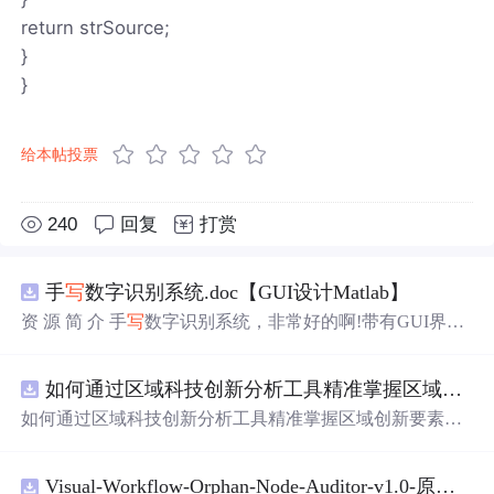
return strSource;
}
}
给本帖投票
240
回复
打赏
手
写
数字识别系统.doc【GUI设计Matlab】
资 源 简 介 手
写
数字识别系统，非常好的啊!带有GUI界
面，使用方便! 详 情 说 明 用这个手
写
数字识别系统，你可
以轻松地识别手
写
数字。这个系统不仅功能强大，而且还
如何通过区域科技创新分析工具精准掌握区域创新要素分布与产业链融合现状？.docx
带有直观的图形用户界面（GUI），非常容易使用。你只
需要将手
写
数字输入系统，它将立即给出准确的识别结
如何通过区域科技创新分析工具精准掌握区域创新要素分
果。这个系统可以在各种场景中使用，无论是学校、工作
布与产业链融合现状？
还是日常生活，都能为你提供快速和准确的识别服务。它
是一个非常方便和实用的工具，你一定会喜欢它的！
Visual-Workflow-Orphan-Node-Auditor-v1.0-原创源码与文档.zip