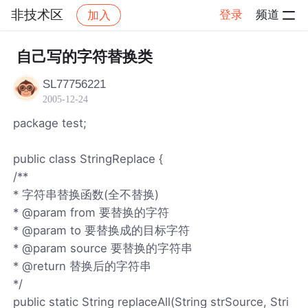
非技术区
登录
频道
加入
帖子详情
社区
非技术区
自己写的字符替换类
SL77756221
2005-12-24
package test;
public class StringReplace {
/**
* 字符串替换函数(全不替换)
* @param from 要替换的字符
* @param to 要替换成的目标字符
* @param source 要替换的字符串
* @return 替换后的字符串
*/
public static String replaceAll(String strSource, Stri