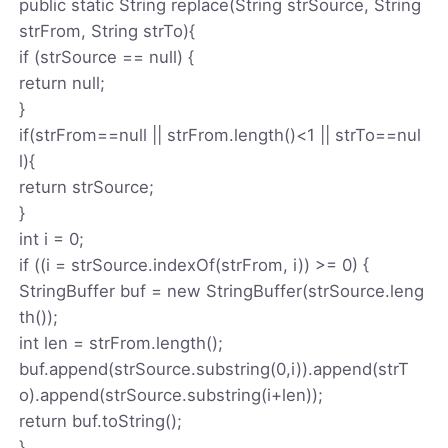
public static String replace(String strSource, String
strFrom, String strTo){
if (strSource == null) {
return null;
}
if(strFrom==null || strFrom.length()<1 || strTo==nul
l){
return strSource;
}
int i = 0;
if ((i = strSource.indexOf(strFrom, i)) >= 0) {
StringBuffer buf = new StringBuffer(strSource.leng
th());
int len = strFrom.length();
buf.append(strSource.substring(0,i)).append(strT
o).append(strSource.substring(i+len));
return buf.toString();
}