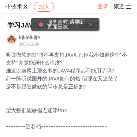
非技术区
登录
频道
加入
帖子详情
社区
非技术区
服务超时,请刷新
学习JAVA还有前途吗?【转贴】
页面重试
kjklelkjlje
2005-12-30
听说微软的XP将不再支持JAVA了,但我不知道这个"不
支持"究竟能到什么程度?
难道以前网上那么多的JAVA程序都不能用了吗?
前一阵听说国外的JAVA如何的热,但现在又迷茫了.
是不是跟随微软的脚步总是正确的?
望大虾们能够指点迷津!thx
--------签名档---------------------------