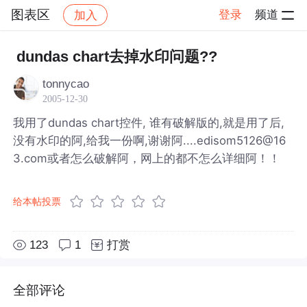
图表区
登录
频道
加入
帖子详情
社区
图表区
dundas chart去掉水印问题??
tonnycao
2005-12-30
我用了dundas chart控件, 谁有破解版的,就是用了后,
没有水印的阿,给我一份啊,谢谢阿....edisom5126@16
3.com或者怎么破解阿，网上的都不怎么详细阿！！
给本帖投票
123
1
打赏
全部评论