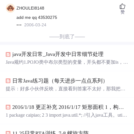
ZHOULEI8148
赞
add me qq 43530275
2006-03-24
——到底了——
java开发日常_Java开发中日常细节处理
Java规约1.POJO类中布尔类型的变量，开头都不要加is，否
则部分框架解析会引起序列化错误。反例：boolean isSucce
ss,它的方法也是isSuccess()，RPC框架再反向解析的时候，
日常Java练习题（每天进步一点点系列）
以为对应的属性名称是success，导致属性获取不到，进而
抛出异常。2.POJO类中的变量不能以美元符($)开头，否则
提示：好多小伙伴反映，直接看到答案不太好，那我把答
部分json框架，属性会丢失。反例：fastjson在解析时会使
案的颜色设置为透明，答案位置还是在题目后面，需要鼠
用属性的get方...
标选中才能看见（操作如下图），同时为了手机端的小伙
2016/1/18 更正补充 2016/1/17 矩形面积 1，构造方法初始化 长和宽 ,2， 定义成员方法求矩形面积...
伴（手机端也可以长按选中查看），我还会把所有答案放
到文章最下面，希望给每天进步一点点的小伙伴更好的体
1 package caipiao; 2 3 import java.util.*; //引入java工具。util
验。 承蒙各位厚爱，今天是2021年6月18日，挑战不断更D
是utiliy的缩写，意为多用途的， 4 // 工具性质的包 这个包
ay03 1、下列程序段的输出结果是：（ ） public void compli
中主要存放了：集合类（如ArrayList，HashMap等）， 5 //
catedexpression_r(){ int x=20, y=30; boolean b; b = x >
11.25日常PTA训练_7-8 螺旋方阵
随机数产生类...