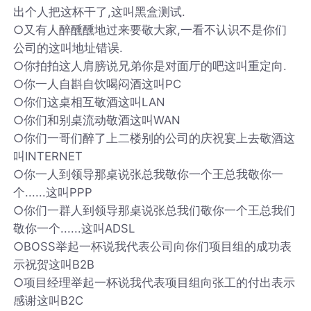
出个人把这杯干了,这叫黑盒测试.
○又有人醉醺醺地过来要敬大家,一看不认识不是你们
公司的这叫地址错误.
○你拍拍这人肩膀说兄弟你是对面厅的吧这叫重定向.
○你一人自斟自饮喝闷酒这叫PC
○你们这桌相互敬酒这叫LAN
○你们和别桌流动敬酒这叫WAN
○你们一哥们醉了上二楼别的公司的庆祝宴上去敬酒这
叫INTERNET
○你一人到领导那桌说张总我敬你一个王总我敬你一
个......这叫PPP
○你们一群人到领导那桌说张总我们敬你一个王总我们
敬你一个......这叫ADSL
○BOSS举起一杯说我代表公司向你们项目组的成功表
示祝贺这叫B2B
○项目经理举起一杯说我代表项目组向张工的付出表示
感谢这叫B2C