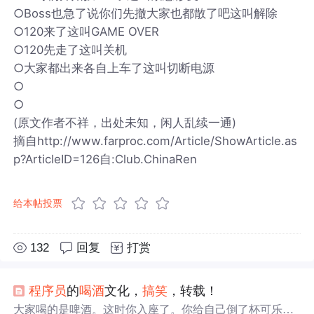
○Boss也急了说你们先撤大家也都散了吧这叫解除
○120来了这叫GAME OVER
○120先走了这叫关机
○大家都出来各自上车了这叫切断电源
○
○
(原文作者不祥，出处未知，闲人乱续一通)
摘自http://www.farproc.com/Article/ShowArticle.as
p?ArticleID=126自:Club.ChinaRen
给本帖投票
132
回复
打赏
程序员
的
喝酒
文化，
搞笑
，转载！
大家喝的是啤酒。这时你入座了。你给自己倒了杯可乐，