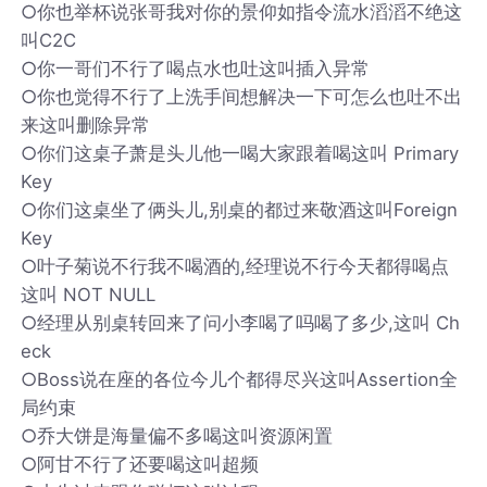
○你也举杯说张哥我对你的景仰如指令流水滔滔不绝这
叫C2C
○你一哥们不行了喝点水也吐这叫插入异常
○你也觉得不行了上洗手间想解决一下可怎么也吐不出
来这叫删除异常
○你们这桌子萧是头儿他一喝大家跟着喝这叫 Primary
Key
○你们这桌坐了俩头儿,别桌的都过来敬酒这叫Foreign
Key
○叶子菊说不行我不喝酒的,经理说不行今天都得喝点
这叫 NOT NULL
○经理从别桌转回来了问小李喝了吗喝了多少,这叫 Ch
eck
○Boss说在座的各位今儿个都得尽兴这叫Assertion全
局约束
○乔大饼是海量偏不多喝这叫资源闲置
○阿甘不行了还要喝这叫超频