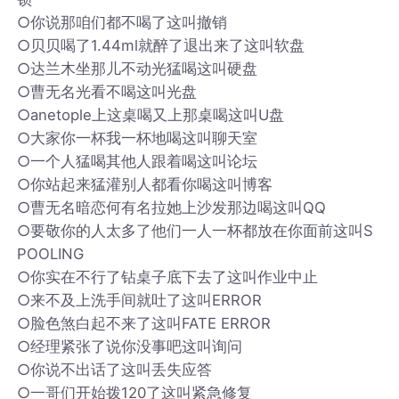
○你说那咱们都不喝了这叫撤销
○贝贝喝了1.44ml就醉了退出来了这叫软盘
○达兰木坐那儿不动光猛喝这叫硬盘
○曹无名光看不喝这叫光盘
○anetople上这桌喝又上那桌喝这叫U盘
○大家你一杯我一杯地喝这叫聊天室
○一个人猛喝其他人跟着喝这叫论坛
○你站起来猛灌别人都看你喝这叫博客
○曹无名暗恋何有名拉她上沙发那边喝这叫QQ
○要敬你的人太多了他们一人一杯都放在你面前这叫S
POOLING
○你实在不行了钻桌子底下去了这叫作业中止
○来不及上洗手间就吐了这叫ERROR
○脸色煞白起不来了这叫FATE ERROR
○经理紧张了说你没事吧这叫询问
○你说不出话了这叫丢失应答
○一哥们开始拨120了这叫紧急修复