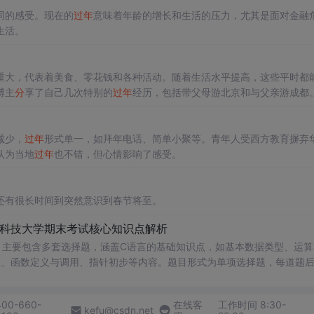
同的感受。现在的
过年
意味着年龄的增长和生活的压力，尤其是面对金融
生活。
重大，代表着美食、零花钱和各种活动。随着生活水平提高，这些平时都
博主
分
享了自己几次特别的
过年
经历，包括带父母游北京和与父亲游成都
到自己的
过年
方式，并
祝
愿大家
新年快乐
。
减少，
过年
形式单一，如拜年电话、简单小聚等。青年人受西方教育摒弃
认为当地
过年
也不错，但心情影响了感受。
还有很长时间到突然意识到春节将至。
南科技大学期末考试核心知识点解析
，主要包含多套选择题，涵盖C语言的基础知识点，如基本数据类型、运算
串处理、函数定义与调用、指针初步等内容。题目形式为单项选择题，每道题
等院校计算机相关专业学习C语言课
掌握程度；
400-660-
在线客
工作时间 8:30-
程思维与代码逻辑
分
析能力。; 阅读建议：建议结合教材和上机实践进行练习，
kefu@csdn.net