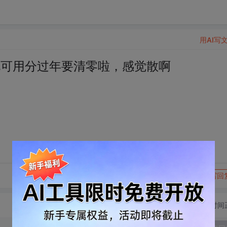
用AI写
听说可用分过年要清零啦，感觉散啊
转发到动态
举报
写回
切换为时间