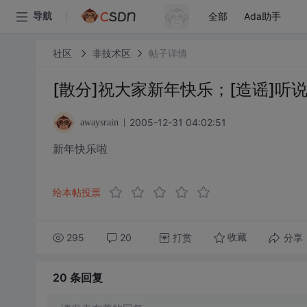
全部
Ada助手
导航
社区
非技术区
帖子详情
[散分]祝大家新年快乐；[造谣]
2005-12-31 04:02:51
awaysrain
新年快乐啦
给本帖投票
295
20
打赏
分享
收藏
20 条
回复