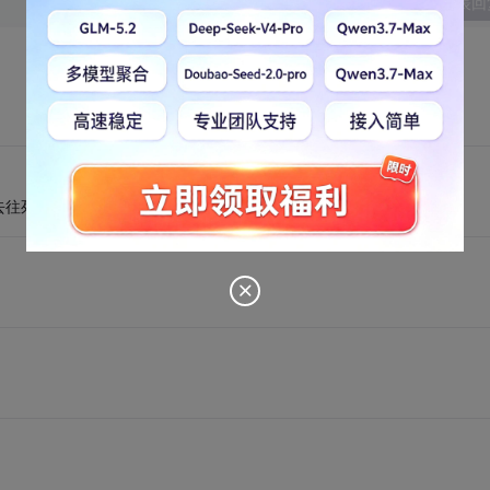
发表回
往死里打，打死了还不包埋^_^