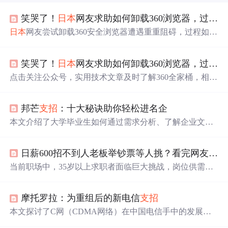
笑哭了！
日本
网友求助如何卸载360浏览器，过程堪比“ 拆弹 ”...
日本
网友尝试卸载360安全浏览器遭遇重重阻碍，过程如
同‘拆弹’，暴露了
国内
软件卸载的复杂性和流氓软件的顽
固。从国外视角看，360及其他类似软件在全球范围内的挑
笑哭了！
日本
网友求助如何卸载360浏览器，过程堪比“ 拆弹 ”.....
战和对策
点击关注公众号，实用技术文章及时了解360全家桶，相信
是每个人都会经历且最后不会再继续用的一款软件吧。从
垃圾软件杀手到垃圾软件之王，我们一起见证了它的成
邦芒
支招
：十大秘诀助你轻松进名企
长。本以为这个知名软件就在
国内
火，没想到居然在国外
也火了，但并不是因为软件本身有多牛x，而是一名
日本
网
本文介绍了大学毕业生如何通过需求分析、了解企业文
友想要卸载，但一路坎坷，过程堪比“拆弹”。下面一起来
化、充分准备、重视忠诚度、实践能力、团队协作、创新
看看这个经过吧！以下内容转自：https://c.m.163.com...
精神、企业文化认可以及人际沟通和学习能力来提高在知
日薪600招不到人老板举钞票等人挑？看完网友绷不住了……
名企业面试中的竞争力。
当前职场中，35岁以上求职者面临巨大挑战，岗位供需比
达到1:4.3，互联网大厂裁员比例上升，应届生签约率下
降，导致求职市场竞争激烈。与此同时，部分行业如纺织
摩托罗拉：为重组后的新电信
支招
业出现高薪招工难现象，日薪600元仍难以吸引工人，反映
出蓝领工人对工作条件和福利的更高要求。
本文探讨了C网（CDMA网络）在中国电信手中的发展潜
力，强调了市场策略的重要性，并提出了网络平稳运行、