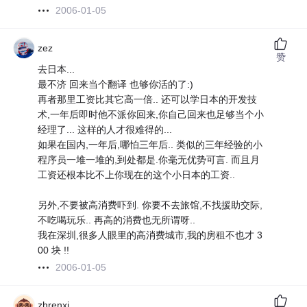
2006-01-05
zez
赞
去日本...
最不济 回来当个翻译 也够你活的了:)
再者那里工资比其它高一倍.. 还可以学日本的开发技
术,一年后即时他不派你回来,你自己回来也足够当个小
经理了... 这样的人才很难得的...
如果在国内,一年后,哪怕三年后.. 类似的三年经验的小
程序员一堆一堆的,到处都是.你毫无优势可言. 而且月
工资还根本比不上你现在的这个小日本的工资..
另外,不要被高消费吓到. 你要不去旅馆,不找援助交际,
不吃喝玩乐.. 再高的消费也无所谓呀..
我在深圳,很多人眼里的高消费城市,我的房租不也才 3
00 块 !!
2006-01-05
zhrenxi