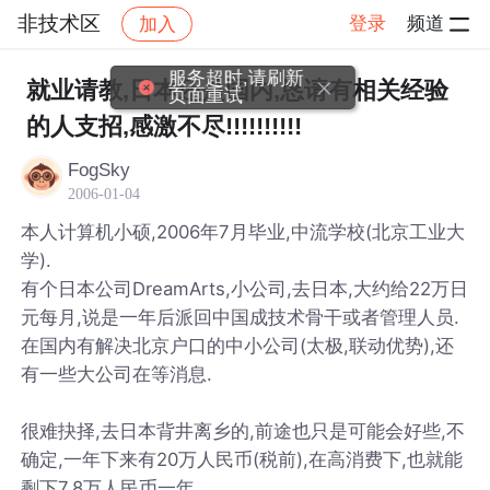
非技术区
登录
频道
加入
帖子详情
社区
非技术区
服务超时,请刷新
就业请教,日本还是国内,恳请有相关经验
页面重试
的人支招,感激不尽!!!!!!!!!!
FogSky
2006-01-04
本人计算机小硕,2006年7月毕业,中流学校(北京工业大
学).
有个日本公司DreamArts,小公司,去日本,大约给22万日
元每月,说是一年后派回中国成技术骨干或者管理人员.
在国内有解决北京户口的中小公司(太极,联动优势),还
有一些大公司在等消息.
很难抉择,去日本背井离乡的,前途也只是可能会好些,不
确定,一年下来有20万人民币(税前),在高消费下,也就能
剩下7,8万人民币一年.