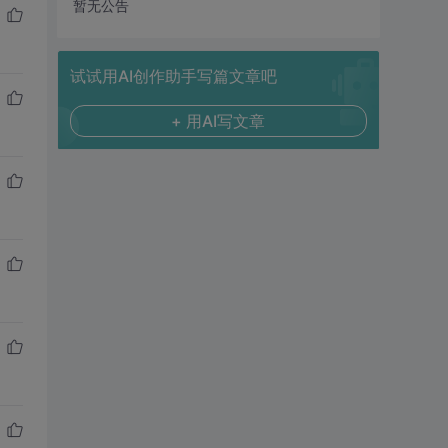
暂无公告
试试用AI创作助手写篇文章吧
+ 用AI写文章