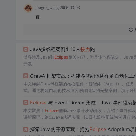
dragon_wang
2006-03-03
顶
Java多线程案例4-10人
接力
跑
博客涉及Java和
Eclipse
相关内容，但具体内容缺失。Jav
开发。
CrewAI框架实战：构建多智能体协作的自动化工
本文详解CrewAI框架的核心组件：智能体（Agent）、任务（
式。通过构建自动化技术博客创作团队的完整案例，演示环
错误处理、提示词工程等生产级实践要点，并拓展至客服、
Eclipse
与 Event-Driven 集成：Java 事件驱动
本文聚焦于
Eclipse
辅助Java事件驱动开发，介绍了事件驱
讲解原理，给出Java代码实现，以日志监控系统为例进行
探索Java的开源宝藏：拥抱
Eclipse
Adoptium