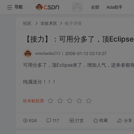
全部
Ada助手
导航
社区
非技术区
帖子详情
【接力】：可用分多了，顶Eclip
2006-01-12 02:13:27
wenchaohu213
可用分多了，顶Eclipse来了，增加人气，进来者都
纯属送分！！！
给本帖投票
624
117
打赏
分享
收藏