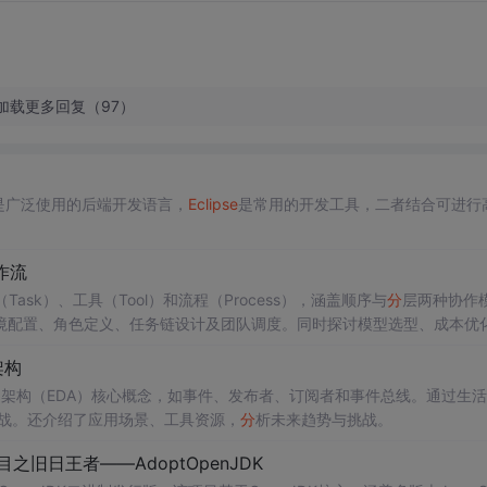
加载更多回复（97）
a是广泛使用的后端开发语言，
Eclipse
是常用的开发工具，二者结合可进行
作流
Task）、工具（Tool）和流程（Process），涵盖顺序与
分
层两种协作
境配置、角色定义、任务链设计及团队调度。同时探讨模型选型、成本优
数据
分
析、营销、代码审查等多场景应用。
架构
动架构（EDA）核心概念，如事件、发布者、订阅者和事件总线。通过生
实战。还介绍了应用场景、工具资源，
分
析未来趋势与挑战。
项目之旧日王者——AdoptOpenJDK