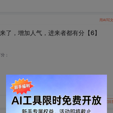
用AI写
se来了，增加人气，进来者都有分【6】
有分；
转发到动态
举报
写回