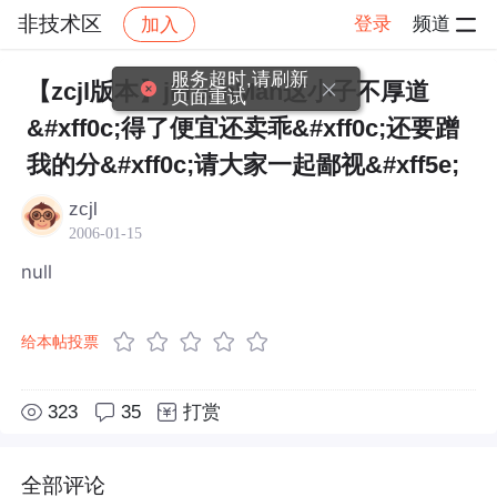
非技术区
登录
频道
加入
帖子详情
社区
非技术区
服务超时,请刷新
【zcjl版本】jFreshMan这小子不厚道
页面重试
&#xff0c;得了便宜还卖乖&#xff0c;还要蹭
我的分&#xff0c;请大家一起鄙视&#xff5e;
zcjl
2006-01-15
null
给本帖投票
323
35
打赏
全部评论