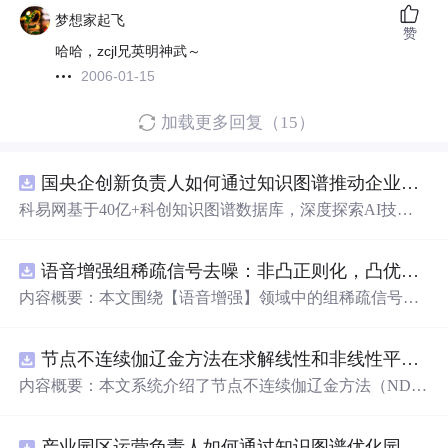
梦想家起飞
赞
哈哈，zcjl兄英明神武～
2006-01-15
加载更多回复（15）
国央企创新负责人如何通过知识图谱推动企业技术创新与外部资源高效对接？.docx
科易网基于40亿+科创知识图谱数据库，深度探索AI技术
在技术转移、成果转化、技术经纪、知识产权、产业创
新、科技招商等垂直领域的多样化应用场景，研究科技创
语音增强组稀疏信号去噪：非凸正则化，凸优化研究（Matlab代码实现）
新领域的AI+数智化解决方案，推动科技创新与产业创新
智能化发展。
内容概要：本文围绕【语音增强】领域中的组稀疏信号去
噪问题展开研究，提出了一种结合非凸正则化与凸优化理
论的去噪方法，旨在提升含噪语音信号的可懂度与质量。
节点不连续伽辽金方法在求解线性和非线性平流方程中的一维实现（Matlab代码实现）
文章系统阐述了组稀疏信号模型的构建机制，引入非凸正
则项以更精确地逼近理想稀疏性，克服传统凸正则化在稀
内容概要：本文系统介绍了节点不连续伽辽金方法（ND
疏表达上的局限性，并采用高效的凸优化算法保障模型求
G）在求解线性和非线性平流方程中的一维数值实现过
解的稳定性与收敛性。整个算法流程在Matlab平台上完整
程，并配套提供了完整的Matlab代码实现。该方法作为一
实现，涵盖语音信号预处理、稀疏系数求解、去噪重构等
产业园区运营负责人如何通过知识图谱优化园区企业与科研机构的协同创新机制？.docx