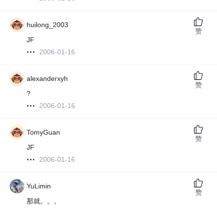
huilong_2003
赞
JF
2006-01-16
alexanderxyh
赞
?
2006-01-16
TomyGuan
赞
JF
2006-01-16
YuLimin
赞
那就。。。