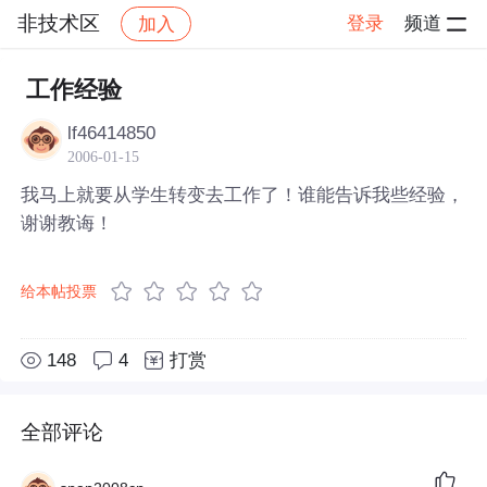
非技术区
登录
频道
加入
帖子详情
社区
非技术区
工作经验
lf46414850
2006-01-15
我马上就要从学生转变去工作了！谁能告诉我些经验，
谢谢教诲！
给本帖投票
148
4
打赏
全部评论