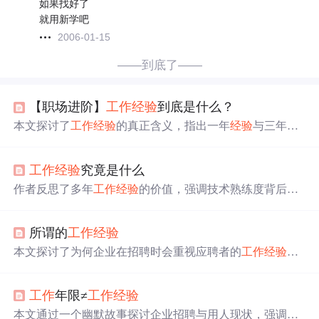
如果找好了
就用新学吧
2006-01-15
——到底了——
【职场进阶】
工作
经验
到底是什么？
本文探讨了
工作
经验
的真正含义，指出一年
经验
与三年
经
验
的主要区别在于是否具备正确使用资源和解决问题的能
力。良好的
工作
习惯是积累
经验
的重要部分，包括如何提
工作
经验
究竟是什么
问、经营人际关系以及培养自主学习。同时，文章强调通
用技能和价值观对于职业发展的重要性，认为被开除往往
作者反思了多年
工作
经验
的价值，强调技术熟练度背后的
与价值观不符或技能不匹配有关。
成长与多元化发展，如跟踪新趋势、提升管理能力、解决
问题的策略等，将
工作
经验
比喻为内功和见识积累。
所谓的
工作
经验
本文探讨了为何企业在招聘时会重视应聘者的
工作
经验
，
特别是对于IT行业来说，2-3年的实际
工作
经验
对于掌握基
础知识至关重要，并且能够为学习更高级的技术打下坚实
工作
年限≠
工作
经验
的基础。
本文通过一个幽默故事探讨企业招聘与用人现状，强调
经