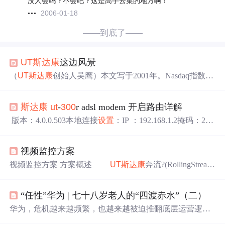
没人会吗？不会吧？这是高手云集的地方啊！
2006-01-18
——到底了——
UT
斯达康
这边风景
（
UT
斯达康
创始人吴鹰）本文写于2001年。Nasdaq指数在
4000点以上时，没有人重视
UT
斯达康
；Nasdaq指数在2000
点以下时，没有人不对
UT
斯达康
侧目。现在，将亚信、中
斯达康
ut
-
300
r adsl modem 开启路由详解
华网...
版本：4.0.0.503本地连接
设置
：IP ：192.168.1.2掩码：25
5.255.255.0网关：192.168.1.1 （一定要填）DNS：随地区
而异在浏览器中输入http://192.168.1.1/doc/index1.htm进入高
视频监控方案
级控制台 Advanced console另外，输入http
视频监控方案 方案概述
UT
斯达康
奔流?(RollingStrea
m?)视频监控方案是基于IP宽带网的，可实现图像远程监
控、海量存储、远程传输、分级管理和诸多增值业务的分
“任性”华为 | 七十八岁老人的“四渡赤水”（二）
布式视频监控解决方案。该方案基于
UT
斯达康
奔流?(Rollin
gStream?)系统平台，具备开放的体系架构、稳定的系统性
华为，危机越来越频繁，也越来越被迫推翻底层运营逻辑
能、丰富的业务体验、电信级运营维护的特点。可为各行
......