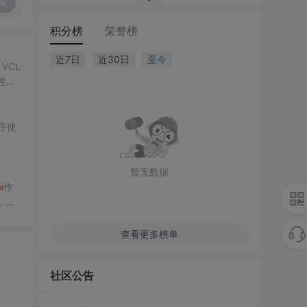
复
积分榜
荣誉榜
近7日
近30日
至今
VCL
性，
序使
暂无数据
i
作
，以
解。
查看更多榜单
社区公告