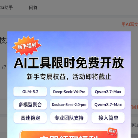
da助手
问答
用AI写
缓存技术？怎么实现呢 /?
/?
转发到动态
举报
写回
切换为时间