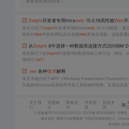
请发表友善的回复…
Delphi
开发者专用Intra
web
15.0.18高性能
Web
开
本文介绍了
Delphi
开发者专用的Intra
web
15.0.18框架，
组件在
Web
中的应用以及企业级
Web
开发全流程。该框架通
适用于中大型网站开发。
从
Delphi
8中选择一种数据库连接方式访问IBM DB
本文探讨了在
Delphi
中连接DB2数据库的三种方法：BDE、dbE
用ADO
.NET
。
.net
各种
技术
解释
本文详细介绍了WPF（Windows Presentation Fo
为高效Windows应用程序开发工具的独特优势。文章还涉及
及动态和一致性hash算法在分布式系统中的应用。此外，文中
关于我
招贤纳
商务合
寻求报
协议专
们
士
作
道
区
公安备案号11010502030143
京ICP备19004658号
京网文〔
家长监护
网络110报警服务
中国互联网举报中心
Chro
©1999-2