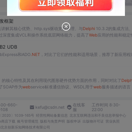
发表回
发框架
重点讲解其核心优势、http.sys驱动支持原理、与
Delphi
10.3.2的集成方法、
过深度集成VCL和操作系统底层网络能力，提高了
Web
应用的性能和稳定
2 UDB
xpress和ADO
.NET
，对比了它们的性能和适用场景，推荐了新应用程
undation）的核心特性及其在利用现代图形硬件优势方面的作用，同时对比了
Delph
了SOAP作为
web
service标准通信协议、WSDL用于
web
服务描述的语言
提到了memcache作为一种高性能分布式内存对象
缓存
系统的实践与理
400-660-
在线客
工作时间 8:30-
kefu@csdn.net
0108
服
22:00
2020〕1039-165号
经营性网站备案信息
北京互联网违法和不良信息举报中心
me商店下载
账号管理规范
版权与免责声明
版权申诉
出版物许可证
营业执照
026北京创新乐知网络技术有限公司