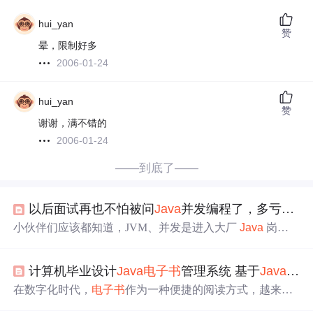
hui_yan
赞
晕，限制好多
2006-01-24
hui_yan
赞
谢谢，满不错的
2006-01-24
——到底了——
以后面试再也不怕被问
Java
并发编程了，多亏了这本PDF
小伙伴们应该都知道，JVM、并发是进入大厂
Java
岗的
必备技能之一，我相信有了这份
电子书
的帮助，一定会事
半功倍。在此，我为你送上最真诚的祝福，同时，让我们
计算机毕业设计
Java
电子书
管理系统 基于
Java
的
电
也祝愿这本书的团队越来越好。
在数字化时代，
电子书
作为一种便捷的阅读方式，越来越
受到人们的青睐。无论是个人用户还是图书馆、学校等机