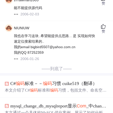
sTrawman2005
赞
能不能提供源代码
2006-02-03
NIUNIUW
赞
我也在学习这块..希望能提供点思路... 是 实现如何快
速定位搜索结果的..
我的email bigbird5507@yahoo.com.cn
我的QQ 87252359
2006-01-26
——到底了——
C#
编码
标准－－
编码
习惯 cuike519（翻译）
本文介绍了C#
编码
标准和
编码
习惯，包括文件、命名空
间、代码长度、参数数量等方面的规范，还涉及异常处
理、方法返回值、自定义异常类等内容，同时对代码结
mysql_change_db_mysqlreport显示
Com
_中change_db占用比例高的问题的解决方法
构、接口使用、字符串处理等给出了建议。
本文通过一个具体的MySQL优化案例，展示了如何分析
C