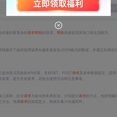
发表回
品传递到更复杂的
请求
帮助
的情境，
帮助
读者提高英语口语交流能力。
详细展示了如何使用该类向服务器发送JSON格式的数据，并通过实例演
。
提供简洁高效的API封装，支持GET、POST
请求
及表单数据提交，适用
复杂度，提升开发效率，还给出使用方法和注意事项。
核心原则，区分
请求
与命令的本质区别。介绍提出
请求
的方法，包括明确
正方法。强调
请求
的深层意义，构成非暴力沟通闭环。