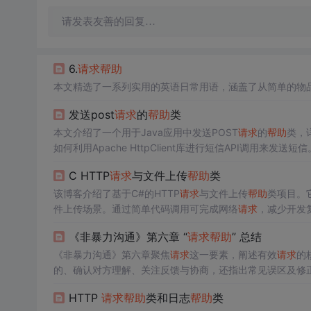
请发表友善的回复…
6.
请求
帮助
本文精选了一系列实用的英语日常用语，涵盖了从简单的物
发送post
请求
的
帮助
类
本文介绍了一个用于Java应用中发送POST
请求
的
帮助
类，
如何利用Apache HttpClient库进行短信API调用来发送短信
C HTTP
请求
与文件上传
帮助
类
该博客介绍了基于C#的HTTP
请求
与文件上传
帮助
类项目。它
件上传场景。通过简单代码调用可完成网络
请求
，减少开发
《非暴力沟通》第六章 “
请求
帮助
” 总结
《非暴力沟通》第六章聚焦
请求
这一要素，阐述有效
请求
的
的、确认对方理解、关注反馈与协商，还指出常见误区及修
HTTP
请求
帮助
类和日志
帮助
类