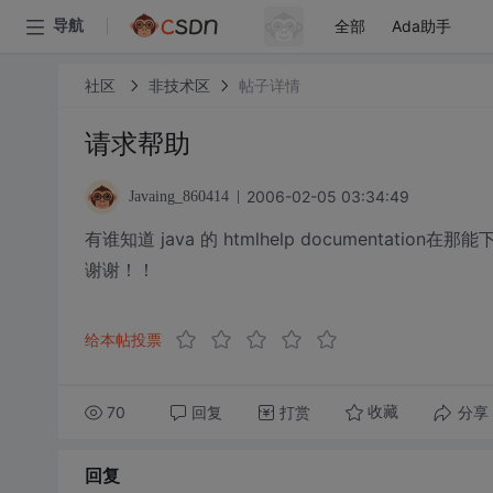
全部
Ada助手
导航
社区
非技术区
帖子详情
请求帮助
2006-02-05 03:34:49
Javaing_860414
有谁知道 java 的 htmlhelp documentation在那
谢谢！！
给本帖投票
70
回复
打赏
分享
收藏
回复