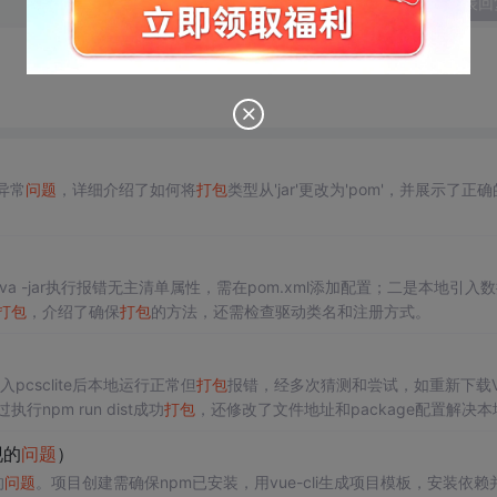
发表回
异常
问题
，详细介绍了如何将
打包
类型从'jar'更改为'pom'，并展示了正确
ava -jar执行报错无主清单属性，需在pom.xml添加配置；二是本地引入
打包
，介绍了确保
打包
的方法，还需检查驱动类名和注册方式。
入pcsclite后本地运行正常但
打包
报错，经多次猜测和尝试，如重新下载Vi
执行npm run dist成功
打包
，还修改了文件地址和package配置解决本
现的
问题
）
的
问题
。项目创建需确保npm已安装，用vue-cli生成项目模板，安装依赖