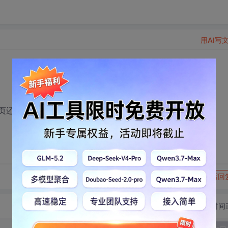
用AI写
网页还原？急需答案，切
转发到动态
举报
写回
切换为时间