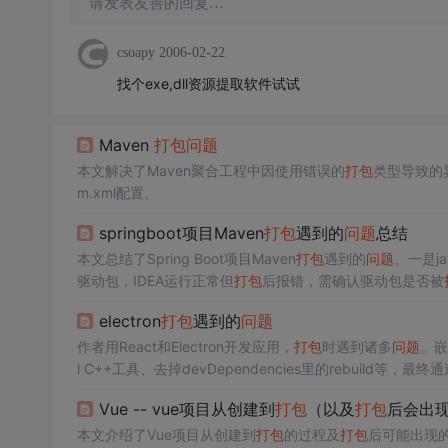
请发表友善的回复…
csoapy
2006-02-22
找个exe,dll资源提取软件试试
Maven
打包
问题
本文解决了Maven聚合工程中因使用错误的
打包
类型导致的
m.xml配置。
springboot项目Maven
打包
遇到的
问题
总结
本文总结了Spring Boot项目Maven
打包
遇到的
问题
。一是j
驱动包，IDEA运行正常但
打包
后报错，需确认驱动包是否被
electron
打包
遇到的
问题
作者用React和Electron开发应用，
打包
时遇到诸多
问题
。嵌
l C++工具、去掉devDependencies里的rebuild等，最终通过
件加载
问题
。
Vue -- vue项目从创建到
打包
（以及
打包
后会出
本文介绍了Vue项目从创建到
打包
的过程及
打包
后可能出现