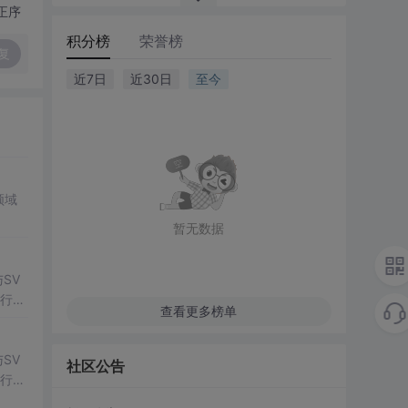
正序
积分榜
荣誉榜
复
近7日
近30日
至今
领域
暂无数据
SV
行np
查看更多榜单
项目
SV
社区公告
行np
项目