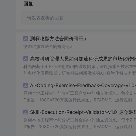
回复
请发表友善的回复…
测啊吃撒方法合同价哥哥a
测啊吃撒方法合同价哥哥a
高校科研管理人员如何加速科研成果的市场化转化？
科易网基于40亿+科创知识图谱数据库，深度探索AI技术
的多样化应用场景，研究科技创新领域的AI+数智化解决方
AI-Coding-Exercise-Feedback-Coverage-
原创本地工程审计与分析工具合集中的独立资源包。每个ZIP
G报告、1080×720真实运行效果图、README、运行说明、功
m test验证算法，执行npm run report生成报
Skill-Execution-Receipt-Validator-v1.0-原
源码、Logo、官方截图、论文、生产日志或其他受限素材
原创本地工程审计与分析工具合集中的独立资源包。每个ZIP
G报告、1080×720真实运行效果图、README、运行说明、功
m test验证算法，执行npm run report生成报