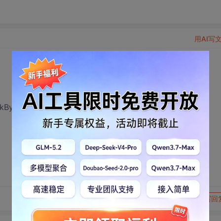
用AI写
okByType.aspx?BookType=30
转发到动态
举报
写回