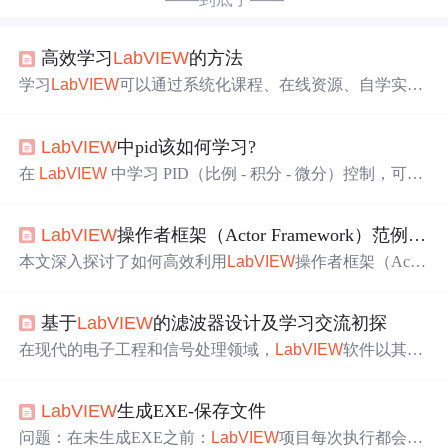
高效学习
LabVIEW
的方法
学习
LabVIEW
可以通过系统化课程、在线资源、自学实
验、参与论坛、结合实际项目等多角度进行。系统课程提
供全面基础，在线资源便于查漏补缺，自学实验强化理
LabVIEW
中pid该如何学习?
解，论坛互动解决疑难，结合实际项目应用提高实践技
能。结合项目学习是最高效的方式，通过实际问题驱动学
在
LabVIEW
中学习 PID（比例 - 积分 - 微分）控制，可按
习，能迅速掌握
LabVIEW
的应用技巧和开发能力。
以下步骤进行：
LabVIEW
操作者框架（Actor Framework）范例集锦之三：社区论坛与VIPM范例
本文深入探讨了如何高效利用
LabVIEW
操作者框架（Actor
Framework）的社区资源。重点介绍了NI官方论坛中源于
真实项目的实战范例与解决方案，并讲解了如何通过VIPM
基于
LabVIEW
的滤波器设计及学习交流初探
（VI Package Manager）获取和管理工程化的AF工具包，
从而快速提升开发效率与代码质量。
在现代的电子工程和信号处理领域，
LabVIEW
软件以其强
大的图形化编程能力和丰富的数据处理功能，成为了工程
师们进行滤波器设计的重要工具。本文旨在为初学者提供
LabVIEW
生成EXE-保存文件
一个基于
LabVIEW
的滤波器设计基础入门以及学习交流的
平台。本文简要介绍了基于
LabVIEW
的滤波器设计及学习
问题：在未生成EXE之前：
LabVIEW
项目每次执行都会创