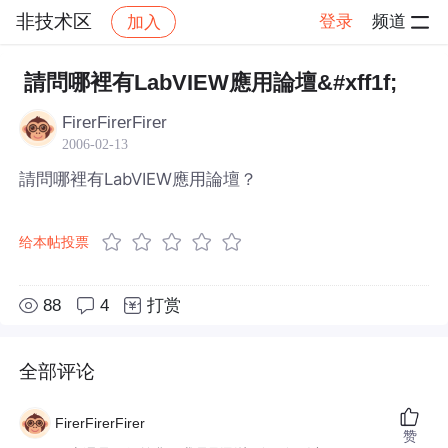
非技术区
登录
频道
加入
帖子详情
社区
非技术区
請問哪裡有LabVIEW應用論壇&#xff1f;
FirerFirerFirer
2006-02-13
請問哪裡有LabVIEW應用論壇？
给本帖投票
88
4
打赏
全部评论
FirerFirerFirer
赞