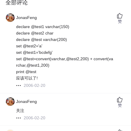
全部评论
JonasFeng
赞
declare @test1 varchar(150)
declare @test2 char
declare @test varchar(200)
set @test2='a'
set @test1='bcdefg'
set @test=convert(varchar,@test2,200) + convert(va
rchar,@test1,200)
print @test
应该可以了!
2006-02-20
JonasFeng
赞
关注
2006-02-20