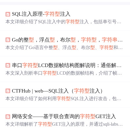
SQL注入原理-
字符
型
注入
本文详细介绍了SQL注入中的
字符
型
注入，包括单引号、
双引号和小括号包裹的注入点检测，以及
字段
数判断、数
据回显、数据库信息获取等步骤，展示了不同类
型
的
字符
Go的整
型
，浮点
型
，布尔
型
，
字符
型
，
字符
串
型
的
型
注入攻击手段及其防范方法。
本文介绍了Go语言中整
型
、浮点
型
、布尔
型
、
字符
型
和
字
符
串
型
的使用。整
型
有特定类
型
由系统决定；浮点
型
有精
度差异，默认是float64；布尔
型
只能存true和false；
字符
型
串口
字符
型
LCD数据帧结构图解说明：通俗解释每一
采用UTF - 8编码；
字符
串
型
赋值后不能修改，有两种表现
形式和拼接方式。
本文深入剖析串口
字符
型
LCD的数据帧结构，介绍了帧
头、操作码、数据长度、数据负载和校验和各
字段
的作用
及使用要点。还给出动态显示温度值的实战案例，排查常
CTFHub | web—SQL注入（
字符
型
注入）
见问题，并提供设计建议，助你掌握LCD通信协议，实现
精准控制。
本文详细介绍了如何利用
字符
型
SQL注入进行攻击，包括
检测存在性、获取
字段
数、查看数据库信息（如用户、数
据库类
型
、表名等），并通过实例演示了如何通过union查
网络安全——基于联合查询的
字符
型
GET注入
询获取数据库敏感数据。
本文详细解析了
字符
型
GET注入的原理，并通过sqli-labs实