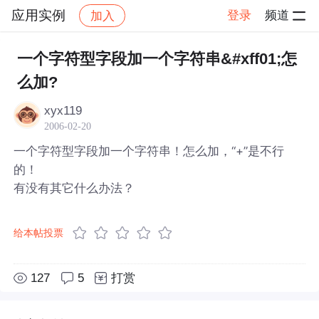
应用实例
登录
频道
加入
帖子详情
社区
应用实例
一个字符型字段加一个字符串&#xff01;怎
么加?
xyx119
2006-02-20
一个字符型字段加一个字符串！怎么加，“+”是不行
的！
有没有其它什么办法？
给本帖投票
127
5
打赏