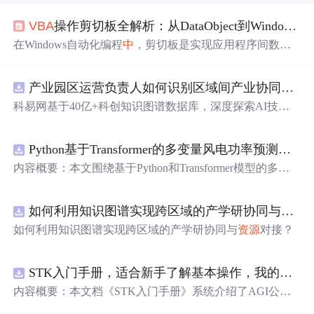
VBA
操作剪切板全解析：从DataObject到Windows API的进阶指南
在Windows自动化编程
中
，剪切板是实现应用程序间数据
交换的核心机制。其原理是通过系统级接口，在不同进程
间传递格式化数据。掌握剪切板操作的技术价值在于，能
产业园区运营负责人如何识别区域间产业协同机会？.docx
够突破单一应用的限制，构建跨软件的数据自动化流程，
极大提升办公效率。在
VBA
（Visual Basic for Application
科易网基于40亿+科创知识图谱数据库，深度探索AI技术
s）环境
中
，这尤其关键，因为它允许Excel等Office组件与
在技术转移、成果转化、技术经纪、知识产权、产业创
浏览器、记事本等其他程序无缝交互。常见的应用场景包
新、科技招商等垂直领域的多样化应用场景，研究科技创
括网页数据抓取、跨文档信息汇总以及报表自动生成。本
Python基于Transformer的多变量风电功率预测研究
新领域的AI+数智化解决方案，推动科技创新与产业创新
文聚焦于
VBA
操作剪切板的两种主流方案：基于Microso
智能化发展。
内容概要：本文围绕基于Python和Transformer模型的多变
量风电功率预测展开研究，重点针对短期风电功率预测任
务。研究采用深度学习
中
的Transformer架构，引入风速、
如何利用知识图谱实现跨区域的产学研协同与
资源
温度、湿度等多种气象及运行变量作为输入特征，构建高
精度预测模型。为进一步提升预测的稳健性与可靠性，研
如何利用知识图谱实现跨区域的产学研协同与
资源
对接？
究结合近端梯度算法求解LASSO分位数回归，优化模型在
不确定性环境下的输出表现，增强预测结果的置信区间估
计能力。该技术是机器学习与新能源领域深度融合的典型
STK入门手册，适合新手了解基本操作，我的主页还有进阶教程
应用，旨在提高风电并网的稳定性与电网调度的科学性。;
内容概要：本文档《STK入门手册》系统介绍了AGI公司
适合人群：具备Python编程基础，熟悉主流深度学习框架
开发的Satellite Tool Kit（STK）软件的基本用法与核心功