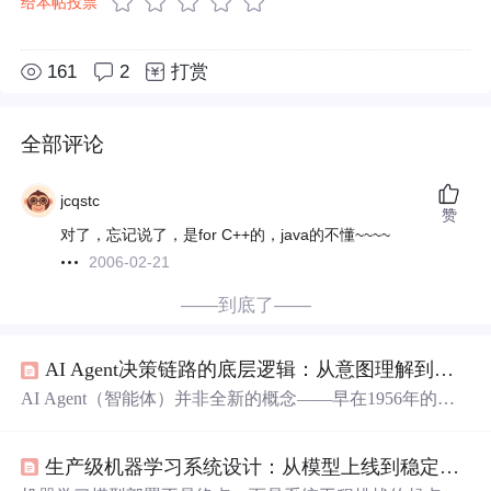
给本帖投票
161
2
打赏
全部评论
jcqstc
赞
对了，忘记说了，是for C++的，java的不懂~~~~
2006-02-21
——到底了——
AI Agent决策链路的底层逻辑：从意图理解到动作执行的全流程机制深度拆解
AI Agent（智能体）并非全新的概念——早在1956年的达
特茅斯会议上，“Agent”的雏形就以“能够完成特定任务的
机器或程序”出现。但直到2023年大语言模型（LLM）的崛
生产级机器学习系统设计：从模型上线到稳定运行的工程实践
起，尤其是GPT-4、Claude、PaLM 2这类具备多模态、长
上下文、工具调用能力的模型出现后，AI Agent才从理论