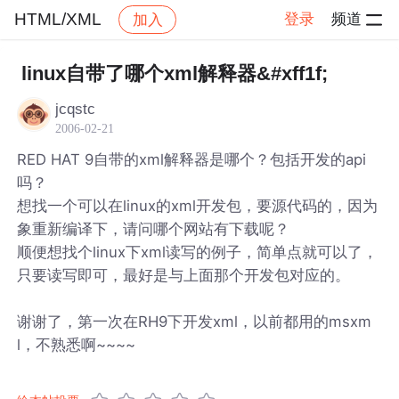
HTML/XML
登录
频道
加入
帖子详情
社区
HTML/XML
linux自带了哪个xml解释器&#xff1f;
jcqstc
2006-02-21
RED HAT 9自带的xml解释器是哪个？包括开发的api
吗？
想找一个可以在linux的xml开发包，要源代码的，因为
象重新编译下，请问哪个网站有下载呢？
顺便想找个linux下xml读写的例子，简单点就可以了，
只要读写即可，最好是与上面那个开发包对应的。
谢谢了，第一次在RH9下开发xml，以前都用的msxm
l，不熟悉啊~~~~